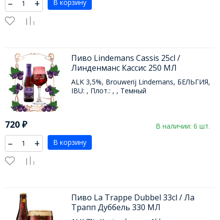
–
+
В корзину
Пиво Lindemans Cassis 25cl /
Линденманс Кассис 250 МЛ
ALK 3,5%, Brouwerij Lindemans, БЕЛЬГИЯ,
IBU: , Плот.: , , Темный
720
₽
В наличии: 6 шт.
–
+
В корзину
Пиво La Trappe Dubbel 33cl / Ла
Трапп Дуббель 330 МЛ