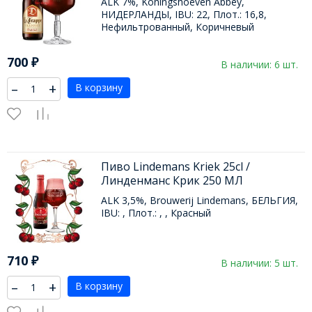
ALK 7%, Koningshoeven Abbey,
НИДЕРЛАНДЫ, IBU: 22, Плот.: 16,8,
Нефильтрованный, Коричневый
700
₽
В наличии: 6 шт.
–
+
В корзину
Пиво Lindemans Kriek 25cl /
Линденманс Крик 250 МЛ
ALK 3,5%, Brouwerij Lindemans, БЕЛЬГИЯ,
IBU: , Плот.: , , Красный
710
₽
В наличии: 5 шт.
–
+
В корзину