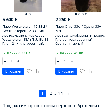
5 600
₽
2 250
₽
Пиво Westvleteren 12 33cl /
Пиво Orval 33cl / Орвал 330
Вествлетерен 12 330 МЛ
МЛ
ALK 10,2%, Sint-Sixtus Abbey in
ALK 6,2%, Orval, БЕЛЬГИЯ, IBU: 50,
Westvleteren, БЕЛЬГИЯ, IBU: 38,
Плот.: , Фильтрованный,
Плот.: 21, Фильтрованный,
Светло-янтарный
Темный
В наличии: 22 шт.
В наличии: 41 шт.
–
+
–
+
В корзину
В корзину
1
2
14
→
...
Продажа импортного пива верхового брожения в