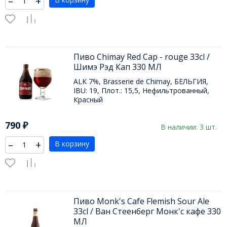
–
+
Пиво Chimay Red Cap - rouge 33cl /
Шимэ Рэд Кап 330 МЛ
ALK 7%, Brasserie de Chimay, БЕЛЬГИЯ,
IBU: 19, Плот.: 15,5, Нефильтрованный,
Красный
790
₽
В наличии: 3 шт.
–
+
В корзину
Пиво Monk's Cafe Flemish Sour Ale
33cl / Ван Стеенберг Монк'с кафе 330
МЛ