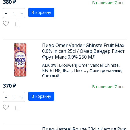
380
₽
В наличии: 7 шт.
–
+
В корзину
Пиво Omer Vander Ghinste Fruit Max
0,0% in can 25cl / Омер Вандер Гинст
Фрут Макс 0,0% 250 МЛ
ALK 0%, Brouwerij Omer Vander Ghinste,
БЕЛЬГИЯ, IBU: , Плот.: , Фильтрованный,
Светлый
370
₽
В наличии: 7 шт.
–
+
В корзину
Пиво Kasteel Rouge 33cl / Кастил Руж