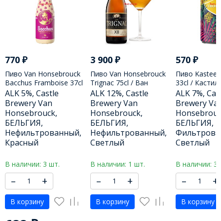
770
₽
3 900
₽
570
₽
Пиво Van Honsebrouck
Пиво Van Honsebrouck
Пиво Kasteel 
Bacchus Framboise 37cl
Trignac 75cl / Ван
33cl / Кастил
/ Ван Хонзебрук Бахус
Хансенброк Треньяк
- ЖБ 330 МЛ
ALK 5%, Castle
ALK 12%, Castle
ALK 7%, Cas
Фрамбуаз 375 МЛ
750 МЛ
Brewery Van
Brewery Van
Brewery Va
Honsebrouck,
Honsebrouck,
Honsebrouc
БЕЛЬГИЯ,
БЕЛЬГИЯ,
БЕЛЬГИЯ,
Нефильтрованный,
Нефильтрованный,
Фильтрова
Красный
Светлый
Светлый
В наличии: 3 шт.
В наличии: 1 шт.
В наличии: 3 
–
+
–
+
–
+
В корзину
В корзину
В корзину