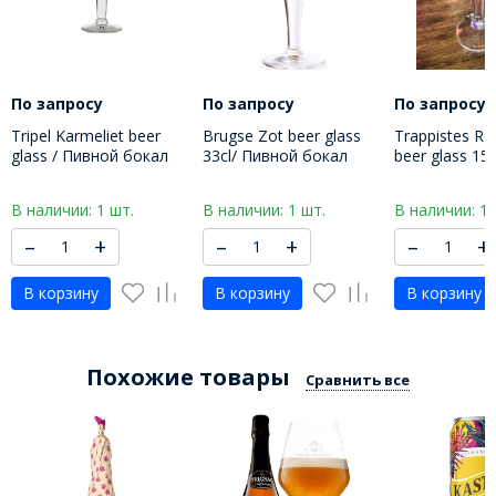
По запросу
По запросу
По запросу
Tripel Karmeliet beer
Brugse Zot beer glass
Trappistes Ro
glass / Пивной бокал
33cl/ Пивной бокал
beer glass 15
Трипель Кармелит 330
Бругс Зот 330 МЛ
бокал Трапи
МЛ
150 МЛ
В наличии: 1 шт.
В наличии: 1 шт.
В наличии: 1 
–
+
–
+
–
+
В корзину
В корзину
В корзину
Похожие товары
Сравнить все