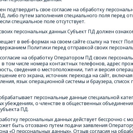
жен подтвердить свое согласие на обработку персонал
ПД, либо путем заполнения специального поля перед о
если специальное поле отсутствует.
своих персональных данных Субъект ПД должен ознако
щает в веб-формах на своем сайте ссылку на текст По
одержанием Политики перед отправкой своих персонал
т согласие на обработку Оператором ПД своих персона
 в том числе номера контактных телефонов, адрес прож
сть, сведения о местоположении, тип и версия операц
ешение его экрана, источник перехода на сайт, включая
ления, язык операционной системы и браузера, список 
 обрабатывает персональные данные специальной катего
ых убеждениях, о членстве в общественных объединения
убъекта ПД.
обработку персональных данных действует бессрочно с
жет быть отозвано путем подачи заявления Оператору 
она «О персональных данных». Отзыв согласия на обра