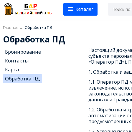
Каталог
Главная
→
Обработка ПД
Обработка ПД
Настоящий докуме
Бронирование
субъекта персонал
Контакты
«Оператор ПД»). 
Карта
1. Обработка и з
Обработка ПД
1.1. Оператор ПД 
извлечение, испо
законодательством
данных» и Гражда
1.2. Обработка и 
автоматизации с 
предусмотренных 
1.3. Условия пере