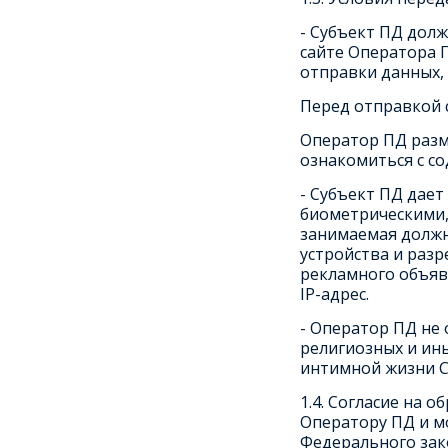
- Субъект ПД дол
сайте Оператора 
отправки данных, 
Перед отправкой 
Оператор ПД разме
ознакомиться с с
- Субъект ПД дае
биометрическими,
занимаемая должно
устройства и разр
рекламного объяв
IP-адрес.
- Оператор ПД не
религиозных и ин
интимной жизни С
1.4. Согласие на 
Оператору ПД и мо
Федерального зак