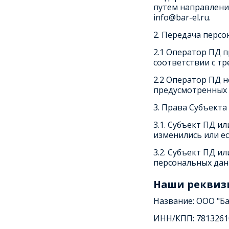
путем направлени
info@bar-el.ru.
2. Передача перс
2.1 Оператор ПД 
соответствии с т
2.2 Оператор ПД н
предусмотренных
3. Права Субъекта
3.1. Субъект ПД и
изменились или е
3.2. Субъект ПД 
персональных дан
Наши реквиз
Название: ООО "Ба
ИНН/КПП: 7813261