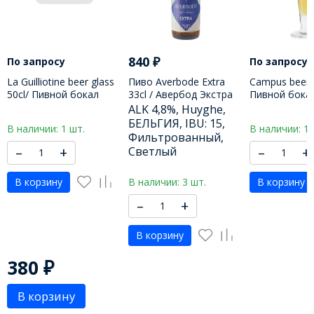
840
₽
По запросу
По запросу
La Guilliotine beer glass
Пиво Averbode Extra
Campus beer g
50cl/ Пивной бокал
33cl / Авербод Экстра
Пивной бока
Гилиотина 500 МЛ
330 МЛ
250 МЛ
ALK 4,8%, Huyghe,
БЕЛЬГИЯ, IBU: 15,
В наличии: 1 шт.
В наличии: 1 
Фильтрованный,
–
+
–
+
Светлый
В корзину
В корзину
В наличии: 3 шт.
–
+
В корзину
380
₽
В корзину