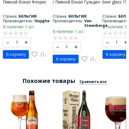
Пивной бокал Флорис
/ Пивной бокал Гульден
beer glass 15
250 МЛ
драак 500 МЛ
бокал Трапи
150 МЛ
Страна:
БЕЛЬГИЯ
Страна:
БЕЛЬГИЯ
Страна:
БЕЛЬ
Производитель:
Huyghe
Производитель:
Van
Производител
Steenberge
В наличии: 1 шт.
В наличии: 1 
В наличии: 1 шт.
–
+
–
+
–
+
В корзину
В корзину
В корзину
Похожие товары
Сравнить все