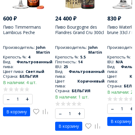
600
₽
24 400
₽
830
₽
Пиво Timmermans
Пиво Bourgogne des
Пиво Waterlo
Lambicus Peche
Flandres Grand Cru 300cl
brune 33cl / 
Cardamome 25cl /
/ Бургунь де Фландер
Дабл Брюн 3
Тиммерманс Пеш
Гранд Крю 3000 МЛ
Производитель:
John
Производитель:
John
Производител
Кардамон 250 МЛ
Martin
Martin
Крепость %:
4
Крепость %:
5.5
Крепость %:
8
Вид
Фильтрованный
Плотность:
14
IBU:
N/A
пива:
IBU:
25
Вид
Фильт
Цвет пива:
Светлый
Вид
Фильтрованный
пива:
Страна:
БЕЛЬГИЯ
пива:
Цвет
К
Цвет
Коричневый
пива:
В наличии: 4 шт.
пива:
Страна:
БЕЛЬ
Страна:
БЕЛЬГИЯ
В наличии: 2 
В наличии: 1 шт.
–
+
–
+
В корзину
–
+
В корзину
В корзину