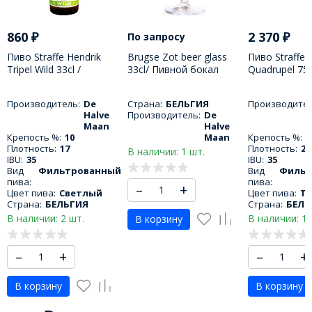
860
₽
2 370
₽
По запросу
Пиво Straffe Hendrik
Brugse Zot beer glass
Пиво Straffe 
Tripel Wild 33cl /
33cl/ Пивной бокал
Quadrupel 75c
Штраффе Хендрик
Бругс Зот 330 МЛ
Штраффе Хе
Брюгс Трипл Вайлд 330
Квадрюпель 
Производитель:
De
Страна:
БЕЛЬГИЯ
Производител
МЛ
Halve
Производитель:
De
Maan
Halve
Крепость %:
10
Maan
Крепость %:
1
Плотность:
17
Плотность:
22
В наличии: 1 шт.
IBU:
35
IBU:
35
Вид
Фильтрованный
Вид
Фильт
пива:
пива:
–
+
Цвет пива:
Светлый
Цвет пива:
Т
Страна:
БЕЛЬГИЯ
Страна:
БЕЛЬ
В наличии: 2 шт.
В наличии: 1 
В корзину
–
+
–
+
В корзину
В корзину