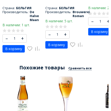
Бругс Зот 330 МЛ
Астери Сериз 330 мл
под бокал Л
В наличии: 2 
Страна:
БЕЛЬГИЯ
Страна:
БЕЛЬГИЯ
Производитель:
De
Производитель:
Brouwerej
Halve
Roman
Maan
–
+
В наличии: 5 шт.
В наличии: 1 шт.
В корзину
–
+
–
+
В корзину
В корзину
Похожие товары
Сравнить все