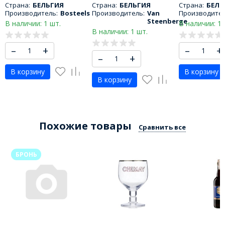
Страна:
БЕЛЬГИЯ
Страна:
БЕЛЬГИЯ
Страна:
БЕЛЬ
Производитель:
Bosteels
Производитель:
Van
Производител
Steenberge
В наличии: 1 шт.
В наличии: 1 
В наличии: 1 шт.
–
+
–
+
–
+
В корзину
В корзину
В корзину
Похожие товары
Сравнить все
БРОНЬ