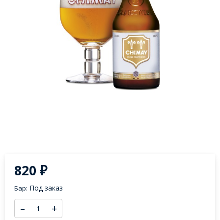
820
₽
Под заказ
Бар:
–
+