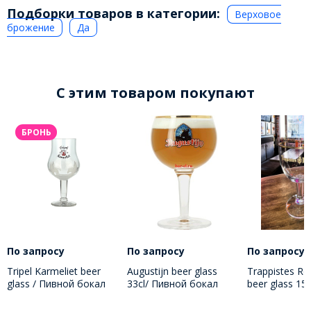
Подборки товаров в категории:
Верховое
брожение
Да
C этим товаром покупают
БРОНЬ
По запросу
По запросу
По запросу
Tripel Karmeliet beer
Augustijn beer glass
Trappistes Ro
glass / Пивной бокал
33cl/ Пивной бокал
beer glass 15
Трипель Кармелит 330
Августин 330 МЛ
бокал Трапи
МЛ
150 МЛ