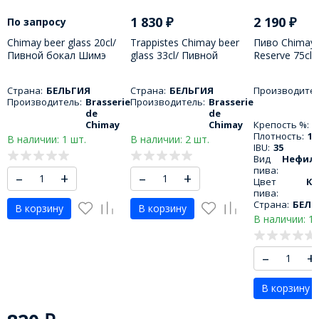
1 830
₽
2 190
₽
По запросу
Chimay beer glass 20cl/
Trappistes Chimay beer
Пиво Chimay 
Пивной бокал Шимэ
glass 33cl/ Пивной
Reserve 75cl
200 МЛ
бокал Шимэ 330 МЛ
Гранд Резерв
МЛ
Страна:
БЕЛЬГИЯ
Страна:
БЕЛЬГИЯ
Производител
Производитель:
Brasserie
Производитель:
Brasserie
de
de
Chimay
Chimay
Крепость %:
9
Плотность:
18
В наличии: 1 шт.
В наличии: 2 шт.
IBU:
35
Вид
Нефил
пива:
–
+
–
+
Цвет
К
пива:
Страна:
БЕЛЬ
В корзину
В корзину
В наличии: 1 
–
+
В корзину