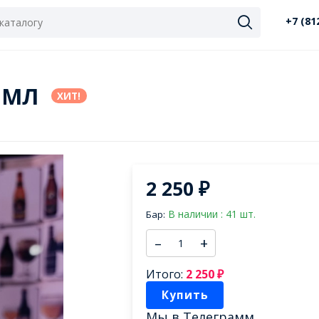
+7 (81
0 МЛ
ХИТ!
2 250
₽
В наличии : 41 шт.
Бар:
–
+
Итого:
2 250
₽
Купить
Мы в
Телеграмм