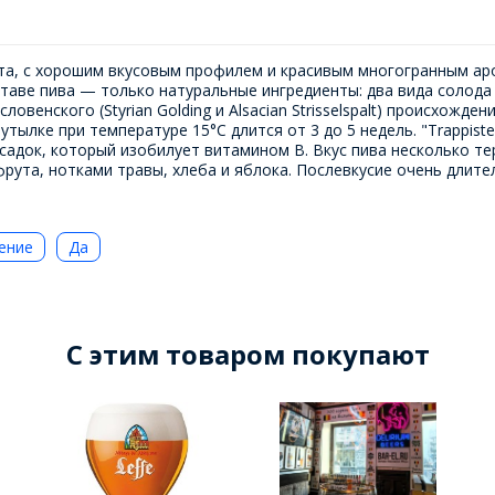
вета, с хорошим вкусовым профилем и красивым многогранным ар
таве пива — только натуральные ингредиенты: два вида солода 
ловенского (Styrian Golding и Alsacian Strisselspalt) происхожде
лке при температуре 15°C длится от 3 до 5 недель. "Trappiste
адок, который изобилует витамином B. Вкус пива несколько те
рута, нотками травы, хлеба и яблока. Послевкусие очень длит
ение
Да
C этим товаром покупают