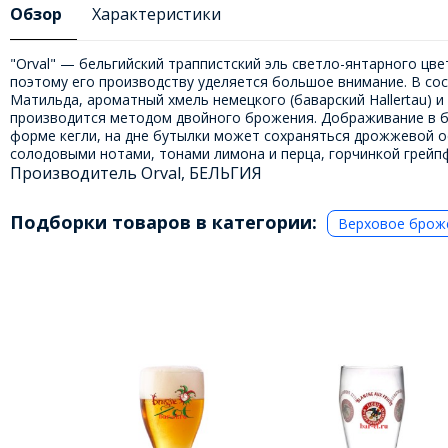
Обзор
Характеристики
"Orval" — бельгийский траппистский эль светло-янтарного ц
поэтому его производству уделяется большое внимание. В сос
Матильда, ароматный хмель немецкого (баварский Hallertau) и с
производится методом двойного брожения. Дображивание в буты
форме кегли, на дне бутылки может сохраняться дрожжевой ос
солодовыми нотами, тонами лимона и перца, горчинкой грейпф
Производитель Orval, БЕЛЬГИЯ
Подборки товаров в категории:
Верховое брож