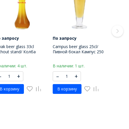
 запросу
По запросу
ak beer glass 33cl
Campus beer glass 25cl/
thout stand/ Колба
Пивной бокал Кампус 250
вного бокала Квак 330
МЛ
Л
наличии: 4 шт.
В наличии: 1 шт.
–
+
–
+
В корзину
В корзину