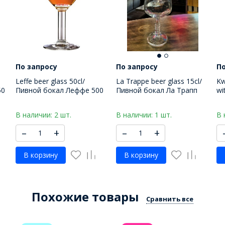
По запросу
По запросу
По
Leffe beer glass 50cl/
La Trappe beer glass 15cl/
Kw
50
Пивной бокал Леффе 500
Пивной бокал Ла Трапп
wi
МЛ
150 МЛ
пи
М
В наличии: 2 шт.
В наличии: 1 шт.
В 
–
+
–
+
В корзину
В корзину
Похожие товары
Сравнить все