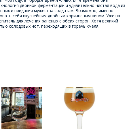
1456 году, в городке Брен-л'Алльо. В те времена она
Технология двойной ферментации и удивительно чистая вода из
льных и придания мужества солдатам. Возможно, именно
аловать себя вкуснейшим двойным коричневым пивом. Уже на
питаль для лечения раненых с обеих сторон. Хотя великий
стью солодовых нот, переходящих в горечь хмеля.