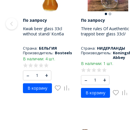
По запросу
По запросу
Kwak beer glass 33cl
Three rules Of Auethentic
without stand/ Колба
trappist beer glass 33cl/
пивного бокала Квак 330
Пивной бокал три прави
МЛ
330 МЛ
Страна:
БЕЛЬГИЯ
Страна:
НИДЕРЛАНДЫ
Производитель:
Bosteels
Производитель:
Konings
Abbey
В наличии: 4 шт.
В наличии: 1 шт.
–
+
–
+
В корзину
В корзину