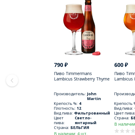
790
₽
600
₽
Пиво Timmermans
Пиво Tim
Lambicus Strawberry Thyme
Lambicus 
33cl / Тиммерманс
Cardamome
Строуберри Таим
Тиммерма
Производитель:
John
Производи
Ламбикус 330 МЛ
Кардамон
Martin
Крепость %:
4
Крепость 
Плотность:
12
Вид пива:
Вид пива:
Фильтрованный
Цвет пива
Цвет
Светло-
Страна:
Б
пива:
янтарный
В наличии
Страна:
БЕЛЬГИЯ
В наличии: 4 шт.