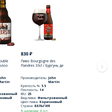
830
₽
ouble
Пиво Bourgogne des
ерлоо
Flandres 33cl / Бургунь де
мл
Фландер 330 МЛ
John
Производитель:
John
Martin
Martin
Крепость %:
5.5
Плотность:
14
рованный
IBU:
25
чневый
Вид пива:
Фильтрованный
Цвет пива:
Коричневый
Страна:
БЕЛЬГИЯ
В наличии: 6 шт.