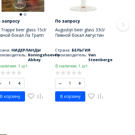
 запросу
По запросу
 Trappe beer glass 15cl/
Augustijn beer glass 33cl/
вной бокал Ла Трапп
Пивной бокал Августин
0 МЛ
330 МЛ
рана:
НИДЕРЛАНДЫ
Страна:
БЕЛЬГИЯ
оизводитель:
Koningshoeven
Производитель:
Van
Abbey
Steenberge
наличии: 1 шт.
В наличии: 1 шт.
–
+
–
+
В корзину
В корзину