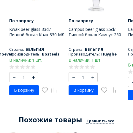
По запросу
По запросу
По
Kwak beer glass 33cl/
Campus beer glass 25cl/
La
Пивной бокал Квак 330 МЛ
Пивной бокал Кампус 250
Пи
ла
МЛ
15
Страна:
БЕЛЬГИЯ
Страна:
БЕЛЬГИЯ
Ст
hoeven
Производитель:
Bosteels
Производитель:
Huyghe
Пр
В наличии: 1 шт.
В наличии: 1 шт.
В 
–
+
–
+
В корзину
В корзину
Похожие товары
Сравнить все