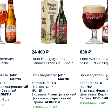
24 400
₽
830
₽
mermans
Пиво Bourgogne des
Пиво Waterloo D
Peche
Flandres Grand Cru 300cl /
brune 33cl / Ват
 25cl /
Бургунь де Фландер Гранд
Дабл Брюн 330 
нс Пеш
Крю 3000 МЛ
тель:
John
Производитель:
John
Производитель:
 250 МЛ
Martin
Martin
%:
4
Крепость %:
5.5
Крепость %:
8
Фильтрованный
Плотность:
14
IBU:
N/A
:
Светлый
IBU:
25
Вид пива:
Фильт
ЕЛЬГИЯ
Вид пива:
Фильтрованный
Цвет пива:
Кори
Цвет пива:
Коричневый
Страна:
БЕЛЬГИЯ
: 4 шт.
Страна:
БЕЛЬГИЯ
В наличии: 2 шт.
В наличии: 1 шт.