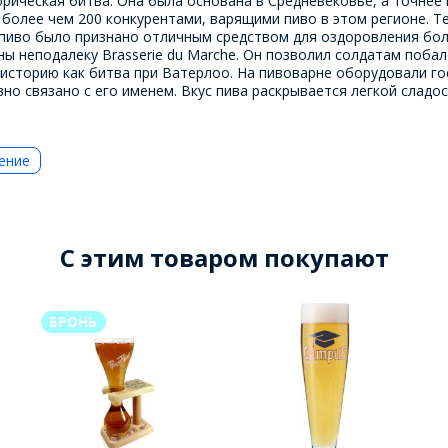
ческая битва. Она была основана в Средневековье, а точнее в 
с более чем 200 конкурентами, варящими пиво в этом регионе. 
 пиво было признано отличным средством для оздоровления бо
ны неподалеку Brasserie du Marche. Он позволил солдатам поб
сторию как битва при Ватерлоо. На пивоварне оборудовали гос
но связано с его именем. Вкус пива раскрывается легкой сладо
ение
C этим товаром покупают
БРОНЬ