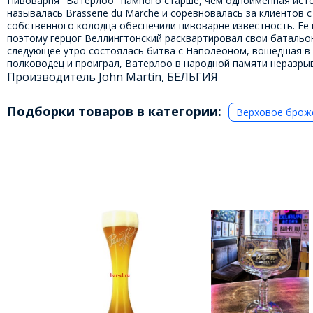
Пивоварня "Ватерлоо" намного старше, чем одноименная истори
называлась Brasserie du Marche и соревновалась за клиентов 
собственного колодца обеспечили пивоварне известность. Ее
поэтому герцог Веллингтонский расквартировал свои батальо
следующее утро состоялась битва с Наполеоном, вошедшая в и
полководец и проиграл, Ватерлоо в народной памяти неразрыв
Производитель John Martin, БЕЛЬГИЯ
Подборки товаров в категории:
Верховое брож