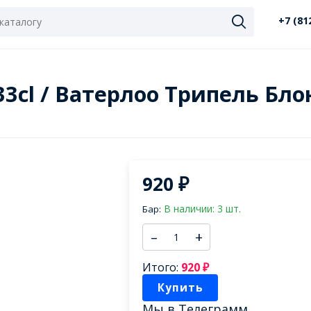
+7 (81
 33cl / Ватерлоо Трипель Бл
920
₽
В наличии: 3 шт.
Бар:
–
+
Итого:
920
₽
Купить
Мы в
Телеграмм