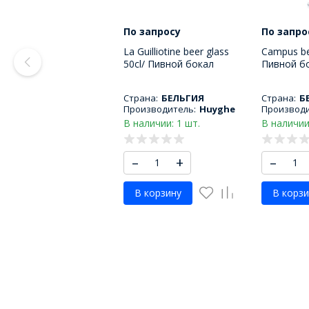
По запросу
По запро
La Guilliotine beer glass
Campus bee
50cl/ Пивной бокал
Пивной б
Гилиотина 500 МЛ
МЛ
Страна:
БЕЛЬГИЯ
Страна:
Б
Производитель:
Huyghe
Производи
В наличии: 1 шт.
В наличии
–
+
–
В корзину
В корзи