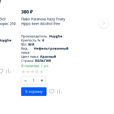
380
₽
5cl/
Пиво Paranoia Hazy Fruity
орис 250
Hippo beer Alcohol free
rouge 33cl / Паранойя Хази
Фрути Хиппо Бир
Производитель:
Huyghe
безалкогольный вишневый
Huyghe
Крепость %:
0
330 МЛ
IBU:
N/A
Вид
Нефильтрованный
пива:
Цвет пива:
Красный
Страна:
БЕЛЬГИЯ
В наличии: 1 шт.
–
+
В корзину