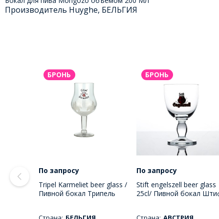
Бокал для пива Mongozo объемом 200 МЛ
Производитель Huyghe, БЕЛЬГИЯ
БРОНЬ
БРОНЬ
По запросу
По запросу
Tripel Karmeliet beer glass /
Stift engelszell beer glass
Пивной бокал Трипель
25cl/ Пивной бокал Шти
Кармелит 330 МЛ
Енгельзель 250 МЛ
Страна:
БЕЛЬГИЯ
Страна:
АВСТРИЯ