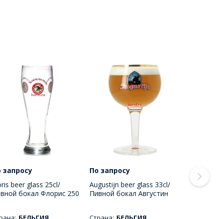
 запросу
По запросу
oris beer glass 25cl/
Augustijn beer glass 33cl/
вной бокал Флорис 250
Пивной бокал Августин
Л
330 МЛ
рана:
БЕЛЬГИЯ
Страна:
БЕЛЬГИЯ