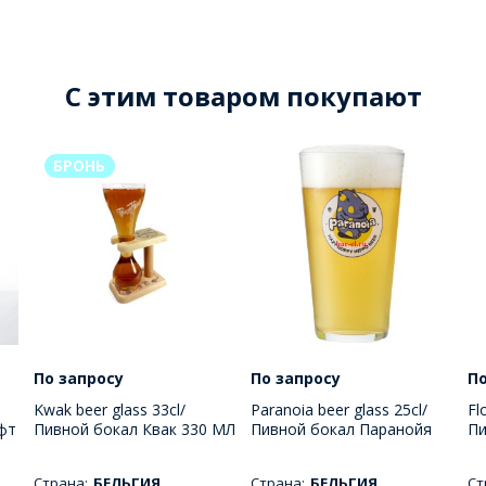
C этим товаром покупают
БРОНЬ
По запросу
По запросу
По
Kwak beer glass 33cl/
Paranoia beer glass 25cl/
Fl
фт
Пивной бокал Квак 330 МЛ
Пивной бокал Паранойя
Пи
250 МЛ
М
Страна:
БЕЛЬГИЯ
Страна:
БЕЛЬГИЯ
Ст