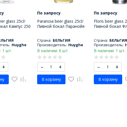
су
По запросу
По запросу
r glass 25cl/
Paranoia beer glass 25cl/
Floris beer glass 2
окал Кампус 250
Пивной бокал Паранойя
Пивной бокал Фл
250 МЛ
МЛ
ЕЛЬГИЯ
Страна:
БЕЛЬГИЯ
Страна:
БЕЛЬГИЯ
тель:
Huyghe
Производитель:
Huyghe
Производитель:
: 1 шт.
В наличии: 6 шт.
В наличии: 1 шт.
+
–
+
–
+
ну
В корзину
В корзину