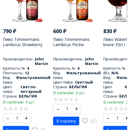
790
₽
600
₽
830
₽
Пиво Timmermans
Пиво Timmermans
Пиво Waterlo
Lambicus Strawberry
Lambicus Peche
brune 33cl / 
Thyme 33cl /
Cardamome 25cl /
Дабл Брюн 3
Тиммерманс
Тиммерманс Пеш
Производитель:
John
Производитель:
John
Производител
Строуберри Таим
Кардамон 250 МЛ
Martin
Martin
Ламбикус 330 МЛ
Крепость %:
4
Крепость %:
4
Крепость %:
8
Плотность:
12
Вид
Фильтрованный
IBU:
N/A
Вид
Фильтрованный
пива:
Вид
Фильт
пива:
Цвет пива:
Светлый
пива:
Цвет
Светло-
Страна:
БЕЛЬГИЯ
Цвет
К
пива:
янтарный
пива:
В наличии: 4 шт.
Страна:
БЕЛЬГИЯ
Страна:
БЕЛЬ
В наличии: 4 шт.
В наличии: 2 
–
+
–
+
–
+
В корзину