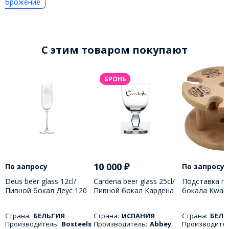
брожение
C этим товаром покупают
БРОНЬ
10 000
₽
По запросу
По запросу
Deus beer glass 12cl/
Cardena beer glass 25cl/
Подставка по
Пивной бокал Деус 120
Пивной бокал Кардена
бокала Kwak
МЛ
250 МЛ
Страна:
БЕЛЬГИЯ
Страна:
ИСПАНИЯ
Страна:
БЕЛЬ
Производитель:
Bosteels
Производитель:
Abbey
Производител