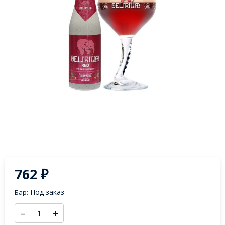
762
₽
Под заказ
Бар:
–
+