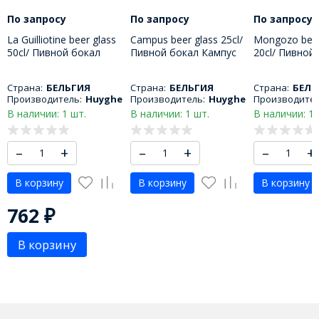
По запросу
По запросу
По запросу
La Guilliotine beer glass
Campus beer glass 25cl/
Mongozo beer
50cl/ Пивной бокал
Пивной бокал Кампус
20cl/ Пивной
Гилиотина 500 МЛ
250 МЛ
Монгозо 200
Страна:
БЕЛЬГИЯ
Страна:
БЕЛЬГИЯ
Страна:
БЕЛЬ
Производитель:
Huyghe
Производитель:
Huyghe
Производител
В наличии: 1 шт.
В наличии: 1 шт.
В наличии: 1 
–
+
–
+
–
+
В корзину
В корзину
В корзину
762
₽
В корзину