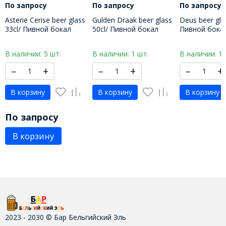
По запросу
По запросу
По запросу
Asterie Cerise beer glass
Gulden Draak beer glass
Deus beer gla
33cl/ Пивной бокал
50cl/ Пивной бокал
Пивной бокал
Астери Сериз 330 МЛ
Гульден драак 500 МЛ
МЛ
В наличии: 5 шт.
В наличии: 1 шт.
В наличии: 1 
–
+
–
+
–
+
В корзину
В корзину
В корзину
По запросу
В корзину
2023 - 2030 © Бар Бельгийский Эль