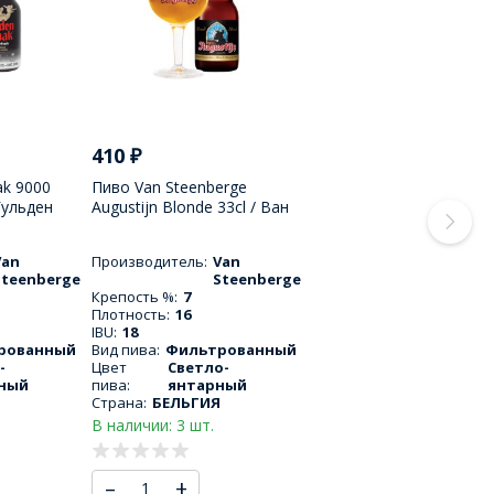
410
₽
ak 9000
Пиво Van Steenberge
Гульден
Augustijn Blonde 33cl / Ван
дрюпель
Стеенберг Августин Блонд
330 МЛ
Van
Производитель:
Van
Steenberge
Steenberge
Крепость %:
7
Плотность:
16
IBU:
18
рованный
Вид пива:
Фильтрованный
-
Цвет
Светло-
ный
пива:
янтарный
Страна:
БЕЛЬГИЯ
В наличии: 3 шт.
–
+