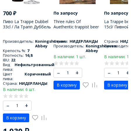
700
₽
По запросу
По запросу
Пиво La Trappe Dubbel
Three rules Of
La Trappe bee
33cl / Ла Трапп Дуббель
Auethentic trappist beer
15cl/ Пивной
330 МЛ
glass 33cl/ Пивной
Трапп 150 М
бокал три правила 330
Производитель:
Koningshoeven
Страна:
НИДЕРЛАНДЫ
Страна:
НИД
МЛ
Abbey
Производитель:
Koningshoeven
Производител
Крепость %:
7
Abbey
Плотность:
16,8
В наличии: 1 шт.
В наличии: 1 
IBU:
22
Вид
Нефильтрованный
пива:
–
+
–
+
Цвет
Коричневый
пива:
Страна:
НИДЕРЛАНДЫ
В корзину
В корзину
В наличии: 6 шт.
–
+
В корзину