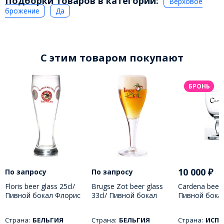
Подборки товаров в категории:
Верховое
брожение
Да
C этим товаром покупают
БРОНЬ
10 000
₽
По запросу
По запросу
Floris beer glass 25cl/
Brugse Zot beer glass
Cardena beer 
Пивной бокал Флорис
33cl/ Пивной бокал
Пивной бока
250 МЛ
Бругс Зот 330 МЛ
250 МЛ
Страна:
БЕЛЬГИЯ
Страна:
БЕЛЬГИЯ
Страна:
ИСПА