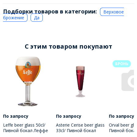
Подборки товаров в категории:
Верховое
брожение
Да
C этим товаром покупают
БРОНЬ
По запросу
По запросу
По запросу
Leffe beer glass 50cl/
Asterie Cerise beer glass
Orval beer gla
Пивной бокал Леффе
33cl/ Пивной бокал
Пивной бока
500 МЛ
Астери Сериз 330 мл
150 МЛ