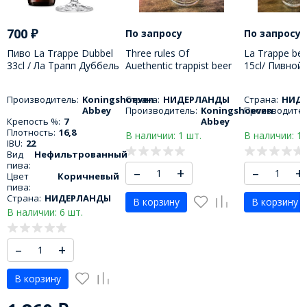
700
₽
По запросу
По запросу
Пиво La Trappe Dubbel
Three rules Of
La Trappe bee
33cl / Ла Трапп Дуббель
Auethentic trappist beer
15cl/ Пивной
330 МЛ
glass 33cl/ Пивной
Трапп 150 М
бокал три правила 330
Производитель:
Koningshoeven
Страна:
НИДЕРЛАНДЫ
Страна:
НИД
МЛ
Abbey
Производитель:
Koningshoeven
Производител
Крепость %:
7
Abbey
Плотность:
16,8
В наличии: 1 шт.
В наличии: 1 
IBU:
22
Вид
Нефильтрованный
пива:
–
+
–
+
Цвет
Коричневый
пива:
Страна:
НИДЕРЛАНДЫ
В корзину
В корзину
В наличии: 6 шт.
–
+
В корзину