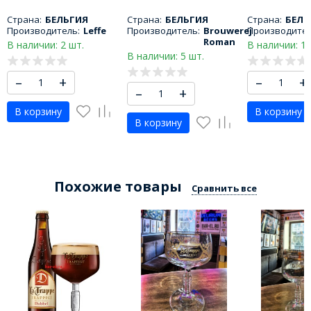
Страна:
БЕЛЬГИЯ
Страна:
БЕЛЬГИЯ
Страна:
БЕЛЬ
Производитель:
Leffe
Производитель:
Brouwerej
Производител
Roman
В наличии: 2 шт.
В наличии: 1 
В наличии: 5 шт.
–
+
–
+
–
+
В корзину
В корзину
В корзину
Похожие товары
Сравнить все