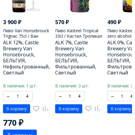
3 900
₽
570
₽
490
₽
Пиво Van Honsebrouck
Пиво Kasteel Tropical
Пиво Kasteel 
Trignac 75cl / Ван
33cl / Кастил Тропикал
zero alcohol 3
Хансенброк Треньяк
- ЖБ 330 МЛ
Безалкоголь
ALK 12%, Castle
ALK 7%, Castle
ALK 0%, Cas
750 МЛ
Кастил Тропи
Brewery Van
Brewery Van
Brewery Va
МЛ
Honsebrouck,
Honsebrouck,
Honsebrouc
БЕЛЬГИЯ,
БЕЛЬГИЯ,
БЕЛЬГИЯ,
Нефильтрованный,
Фильтрованный,
Фильтрова
Светлый
Светлый
Светлый
В наличии: 1 шт.
В наличии: 3 шт.
В наличии: 3 
–
+
–
+
–
+
В корзину
В корзину
В корзину
770
₽
В корзину