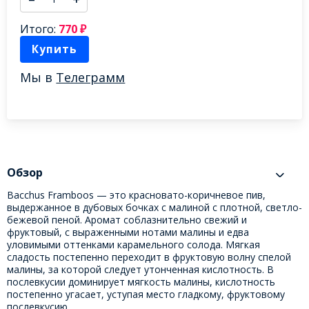
Итого:
770
₽
Купить
Мы в
Телеграмм
Обзор
Bacchus Framboos — это красновато-коричневое пив,
выдержанное в дубовых бочках с малиной с плотной, светло-
бежевой пеной. Аромат соблазнительно свежий и
фруктовый, с выраженными нотами малины и едва
уловимыми оттенками карамельного солода. Мягкая
сладость постепенно переходит в фруктовую волну спелой
малины, за которой следует утонченная кислотность. В
послевкусии доминирует мягкость малины, кислотность
постепенно угасает, уступая место гладкому, фруктовому
послевкусию.