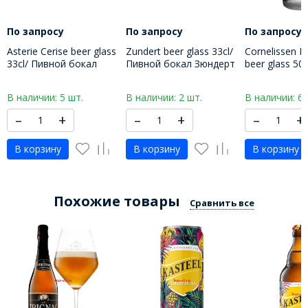
По запросу
По запросу
По запросу
Asterie Cerise beer glass
Zundert beer glass 33cl/
Cornelissen Kr
33cl/ Пивной бокал
Пивной бокал Зюндерт
beer glass 50
Астери Сериз 330 мл
330 МЛ
бокал Корне
Крикенбир 5
В наличии: 5 шт.
В наличии: 2 шт.
В наличии: 6 
–
+
–
+
–
+
В корзину
В корзину
В корзину
Похожие товары
Сравнить все