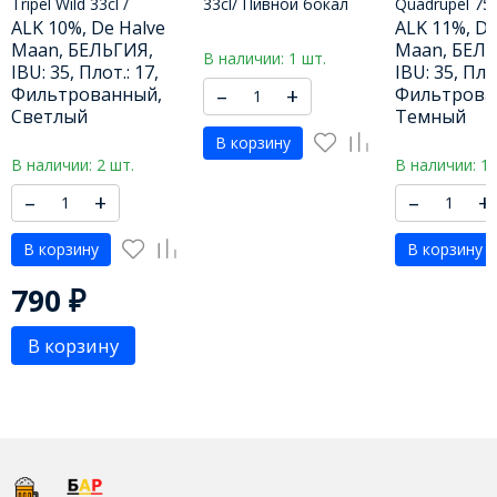
Tripel Wild 33cl /
33cl/ Пивной бокал
Quadrupel 75c
Штраффе Хендрик
Бругс Зот 330 МЛ
Штраффе Хе
ALK 10%, De Halve
ALK 11%, De
Брюгс Трипл Вайлд 330
Квадрюпель 
Maan, БЕЛЬГИЯ,
Maan, БЕЛЬ
В наличии: 1 шт.
МЛ
IBU: 35, Плот.: 17,
IBU: 35, Плот
–
+
Фильтрованный,
Фильтрова
Светлый
Темный
В корзину
В наличии: 2 шт.
В наличии: 1 
–
+
–
+
В корзину
В корзину
790
₽
В корзину