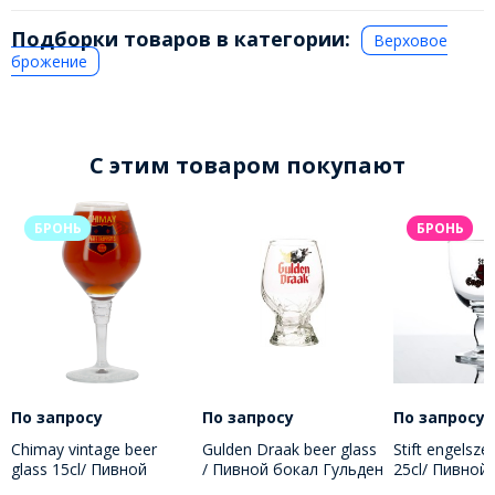
Подборки товаров в категории:
Верховое
брожение
C этим товаром покупают
БРОНЬ
БРОНЬ
По запросу
По запросу
По запросу
Chimay vintage beer
Gulden Draak beer glass
Stift engelszel
glass 15cl/ Пивной
/ Пивной бокал Гульден
25cl/ Пивной
бокал Шимэ 150 МЛ
драак 500 МЛ
Штифт Енгел