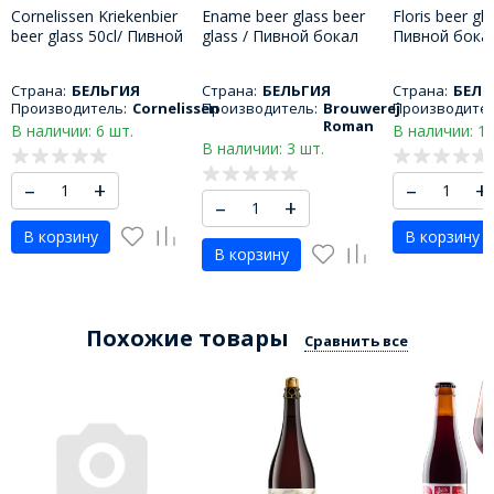
Cornelissen Kriekenbier
Ename beer glass beer
Floris beer gla
beer glass 50cl/ Пивной
glass / Пивной бокал
Пивной бока
бокал Корнелиссан
Энаме 330 МЛ
250 МЛ
Крикенбир 500 МЛ
Страна:
БЕЛЬГИЯ
Страна:
БЕЛЬГИЯ
Страна:
БЕЛЬ
Производитель:
Cornelissen
Производитель:
Brouwerej
Производител
Roman
В наличии: 6 шт.
В наличии: 1 
В наличии: 3 шт.
–
+
–
+
–
+
В корзину
В корзину
В корзину
Похожие товары
Сравнить все