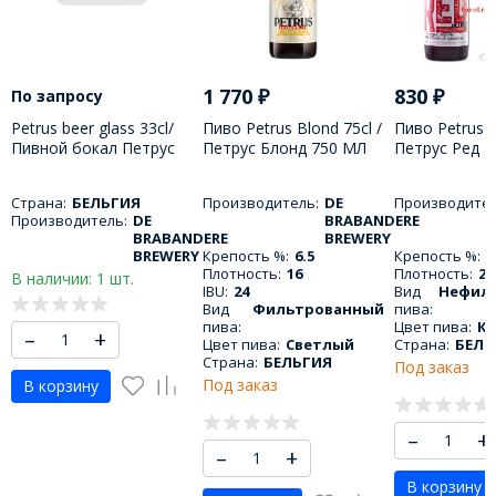
1 770
₽
830
₽
По запросу
Petrus beer glass 33cl/
Пиво Petrus Blond 75cl /
Пиво Petrus R
Пивной бокал Петрус
Петрус Блонд 750 МЛ
Петрус Ред 
330 МЛ
Страна:
БЕЛЬГИЯ
Производитель:
DE
Производител
Производитель:
DE
BRABANDERE
BRABANDERE
BREWERY
BREWERY
Крепость %:
6.5
Крепость %:
8
Плотность:
16
Плотность:
20
В наличии: 1 шт.
IBU:
24
Вид
Нефил
Вид
Фильтрованный
пива:
пива:
Цвет пива:
К
–
+
Цвет пива:
Светлый
Страна:
БЕЛЬ
Страна:
БЕЛЬГИЯ
Под заказ
Под заказ
В корзину
–
+
–
+
В корзину