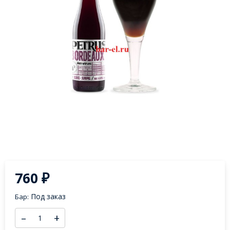
760
₽
Под заказ
Бар:
–
+