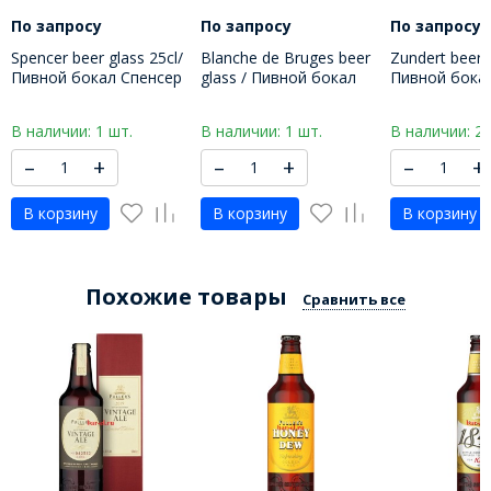
По запросу
По запросу
По запросу
Spencer beer glass 25cl/
Blanche de Bruges beer
Zundert beer g
Пивной бокал Спенсер
glass / Пивной бокал
Пивной бока
250 МЛ
Бланш де Брюж 500 мл
330 МЛ
В наличии: 1 шт.
В наличии: 1 шт.
В наличии: 2 
–
+
–
+
–
+
В корзину
В корзину
В корзину
Похожие товары
Сравнить все