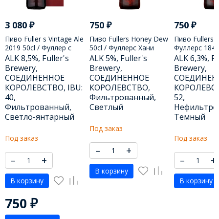
3 080
₽
750
₽
750
₽
Пиво Fuller s Vintage Ale
Пиво Fullers Honey Dew
Пиво Fullers 1
2019 50cl / Фуллер с
50cl / Фуллерс Хани
Фуллерс 184
Винтаж Эль 2019 500
Дью 500 МЛ
ALK 8,5%, Fuller's
ALK 5%, Fuller's
ALK 6,3%, Fu
МЛ
Brewery,
Brewery,
Brewery,
СОЕДИНЕННОЕ
СОЕДИНЕННОЕ
СОЕДИНЕН
КОРОЛЕВСТВО, IBU:
КОРОЛЕВСТВО,
КОРОЛЕВСТ
40,
Фильтрованный,
52,
Фильтрованный,
Светлый
Нефильтро
Светло-янтарный
Темный
Под заказ
Под заказ
Под заказ
–
+
–
+
–
+
В корзину
В корзину
В корзину
750
₽