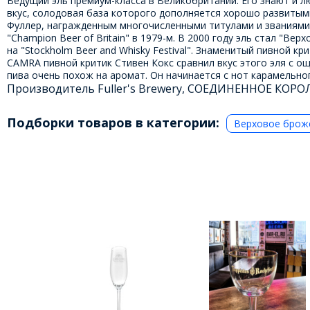
Ведущий эль премиум-класса в Великобритании. Его знают и л
вкус, солодовая база которого дополняется хорошо развитыми
Фуллер, награжденным многочисленными титулами и званиями. Он
"Champion Beer of Britain" в 1979-м. В 2000 году эль стал "Вер
на "Stockholm Beer and Whisky Festival". Знаменитый пивной 
CAMRA пивной критик Стивен Кокс сравнил вкус этого эля с ощ
пива очень похож на аромат. Он начинается с нот карамельног
Производитель Fuller's Brewery, СОЕДИНЕННОЕ КОР
Подборки товаров в категории:
Верховое брож