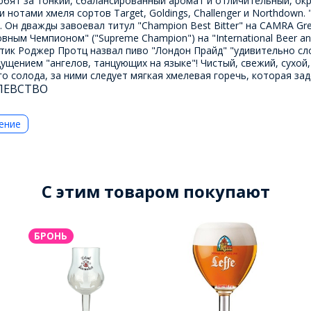
юбят за тонкий, сбалансированный аромат и отличительный, окр
 нотами хмеля сортов Target, Goldings, Challenger и Northdow
 дважды завоевал титул "Champion Best Bitter" на CAMRA Great B
ховным Чемпионом" ("Supreme Champion") на "International Beer a
критик Роджер Протц назвал пиво "Лондон Прайд" "удивительно с
ущением "ангелов, танцующих на языке"! Чистый, свежий, сухой
о солода, за ними следует мягкая хмелевая горечь, которая за
ОЛЕВСТВО
ение
C этим товаром покупают
БРОНЬ