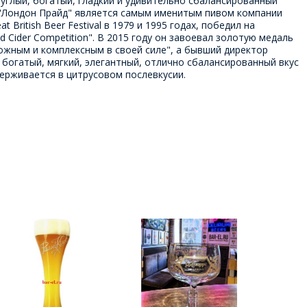
углый, богатый, гладкий и удивительно сбалансированный
n. "Лондон Прайд" является самым именитым пивом компании
ritish Beer Festival в 1979 и 1995 годах, победил на
nd Cider Competition". В 2015 году он завоевал золотую медаль
ложным и комплексным в своей силе", а бывший директор
, богатый, мягкий, элегантный, отлично сбалансированный вкус
держивается в цитрусовом послевкусии.