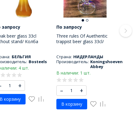
 запросу
По запросу
ak beer glass 33cl
Three rules Of Auethentic
thout stand/ Колба
trappist beer glass 33cl/
вного бокала Квак 330
Пивной бокал три правила
Л
330 МЛ
рана:
БЕЛЬГИЯ
Страна:
НИДЕРЛАНДЫ
оизводитель:
Bosteels
Производитель:
Koningshoeven
Abbey
наличии: 4 шт.
В наличии: 1 шт.
–
+
–
+
В корзину
В корзину