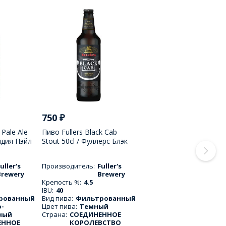
750
₽
 Pale Ale
Пиво Fullers Black Cab
ндия Пэйл
Stout 50cl / Фуллерс Блэк
Кэб Стаут 500 МЛ
uller's
Производитель:
Fuller's
Brewery
Brewery
Крепость %:
4.5
IBU:
40
рованный
Вид пива:
Фильтрованный
-
Цвет пива:
Темный
ный
Страна:
СОЕДИНЕННОЕ
ЕННОЕ
КОРОЛЕВСТВО