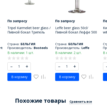
По запросу
По запросу
По
r
Tripel Karmeliet beer glass /
Leffe beer glass 50cl/
Kw
Пивной бокал Трипель
Пивной бокал Леффе 500
wi
Л
Кармелит 330 МЛ
МЛ
пи
М
Страна:
БЕЛЬГИЯ
Страна:
БЕЛЬГИЯ
Ст
rt
Производитель:
Bosteels
Производитель:
Leffe
Пр
В наличии: 1 шт.
В наличии: 2 шт.
В 
–
+
–
+
В корзину
В корзину
Похожие товары
Сравнить все