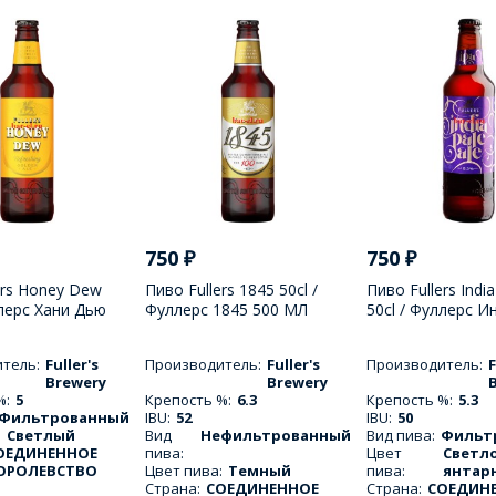
750
₽
750
₽
ers Honey Dew
Пиво Fullers 1845 50cl /
Пиво Fullers India
ллерс Хани Дью
Фуллерс 1845 500 МЛ
50cl / Фуллерс И
Эль 500 МЛ
тель:
Fuller's
Производитель:
Fuller's
Производитель:
F
Brewery
Brewery
%:
5
Крепость %:
6.3
Крепость %:
5.3
Фильтрованный
IBU:
52
IBU:
50
:
Светлый
Вид
Нефильтрованный
Вид пива:
Фильт
ОЕДИНЕННОЕ
пива:
Цвет
Светло
ОРОЛЕВСТВО
Цвет пива:
Темный
пива:
янтар
Страна:
СОЕДИНЕННОЕ
Страна:
СОЕДИН