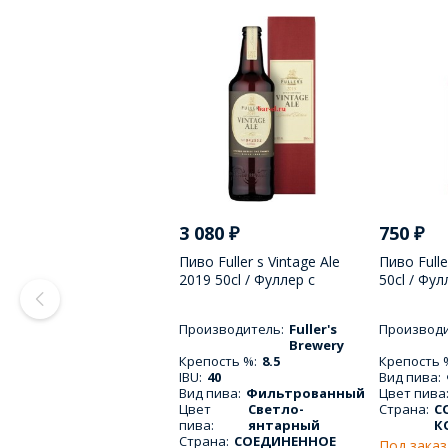
3 080
₽
750
₽
Пиво Fuller s Vintage Ale
Пиво Full
2019 50cl / Фуллер с
50cl / Фу
Винтаж Эль 2019 500 МЛ
500 МЛ
Производитель:
Fuller's
Производи
Brewery
Крепость %:
8.5
Крепость 
IBU:
40
Вид пива:
Вид пива:
Фильтрованный
Цвет пива
Цвет
Светло-
Страна:
С
пива:
янтарный
К
Страна:
СОЕДИНЕННОЕ
Под заказ