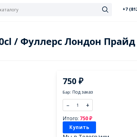
+7 (81
 50cl / Фуллерс Лондон Прай
750
₽
Под заказ
Бар:
–
+
Итого:
750
₽
Купить
Мы в
Телеграмм