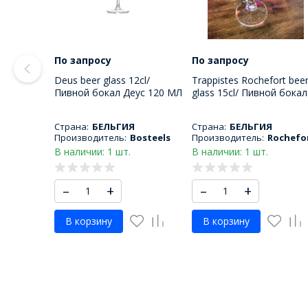
По запросу
По запросу
Deus beer glass 12cl/
Trappistes Rochefort bee
Пивной бокал Деус 120 МЛ
glass 15cl/ Пивной бокал
Трапист Рошфор 150 М
Страна:
БЕЛЬГИЯ
Страна:
БЕЛЬГИЯ
Производитель:
Bosteels
Производитель:
Rochefo
В наличии: 1 шт.
В наличии: 1 шт.
–
+
–
+
В корзину
В корзину