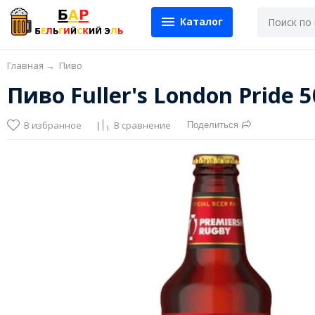
Каталог
Главная
→
Пиво
Пиво Fuller's London Pride
В избранное
В сравнение
Поделиться