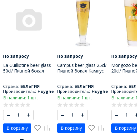
По запросу
По запросу
По запросу
La Guilliotine beer glass
Campus beer glass 25cl/
Mongozo beer
50cl/ Пивной бокал
Пивной бокал Кампус
20cl/ Пивной
Гилиотина 500 МЛ
250 МЛ
Монгозо 200
Страна:
БЕЛЬГИЯ
Страна:
БЕЛЬГИЯ
Страна:
БЕЛЬ
Производитель:
Huyghe
Производитель:
Huyghe
Производител
В наличии: 1 шт.
В наличии: 1 шт.
В наличии: 1 
–
+
–
+
–
+
В корзину
В корзину
В корзину