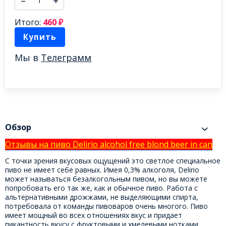
–
+
Итого:
460
₽
Купить
Мы в
Телеграмм
Обзор
Отзывы на пиво Delirio alcohol free blond beer in can
С точки зрения вкусовых ощущений это светлое специальное
пиво не имеет себе равных. Имея 0,3% алкоголя, Delirio
может называться безалкогольным пивом, но вы можете
попробовать его так же, как и обычное пиво. Работа с
альтернативными дрожжами, не выделяющими спирта,
потребовала от команды пивоваров очень многого. Пиво
имеет мощный во всех отношениях вкус и придает
пикантность вкусу с фруктовыми и хмелевыми нотками.