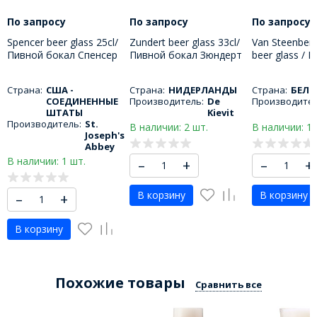
По запросу
По запросу
По запросу
Spencer beer glass 25cl/
Zundert beer glass 33cl/
Van Steenberg
Пивной бокал Спенсер
Пивной бокал Зюндерт
beer glass / 
250 МЛ
330 МЛ
бокал Баптис
Страна:
США -
Страна:
НИДЕРЛАНДЫ
Страна:
БЕЛЬ
СОЕДИНЕННЫЕ
Производитель:
De
Производител
ШТАТЫ
Kievit
Производитель:
St.
В наличии: 2 шт.
В наличии: 1 
Joseph's
Abbey
В наличии: 1 шт.
–
+
–
+
В корзину
В корзину
–
+
В корзину
Похожие товары
Сравнить все