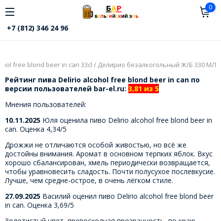
0
+7 (812) 346 24 96
cohol free blond beer in can 33cl / Делирио безалкогольный Ж/Б 330 МЛ
Рейтинг пива Delirio alcohol free blond beer in can по
версии пользователей bar-el.ru:
3,81 из 5
Мнения пользователей:
10.11.2025
Юля оценила пиво Delirio alcohol free blond beer in
can. Оценка 4,34/5
Дрожжи не отличаются особой живостью, но всё же
достойны внимания. Аромат в основном терпких яблок. Вкус
хорошо сбалансирован, хмель периодически возвращается,
чтобы уравновесить сладость. Почти полусухое послевкусие.
Лучше, чем средне-острое, в очень лёгком стиле.
27.09.2025
Василий оценил пиво Delirio alcohol free blond beer
in can. Оценка 3,69/5
Золотистый цвет, превосходная прозрачность, по краю