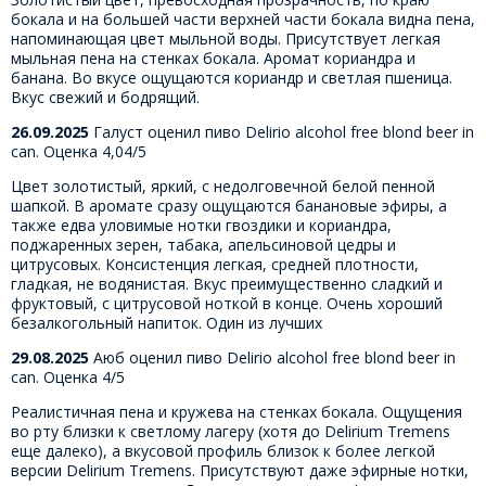
бокала и на большей части верхней части бокала видна пена,
напоминающая цвет мыльной воды. Присутствует легкая
мыльная пена на стенках бокала. Аромат кориандра и
банана. Во вкусе ощущаются кориандр и светлая пшеница.
Вкус свежий и бодрящий.
26.09.2025
Галуст оценил пиво Delirio alcohol free blond beer in
can. Оценка 4,04/5
Цвет золотистый, яркий, с недолговечной белой пенной
шапкой. В аромате сразу ощущаются банановые эфиры, а
также едва уловимые нотки гвоздики и кориандра,
поджаренных зерен, табака, апельсиновой цедры и
цитрусовых. Консистенция легкая, средней плотности,
гладкая, не водянистая. Вкус преимущественно сладкий и
фруктовый, с цитрусовой ноткой в конце. Очень хороший
безалкогольный напиток. Один из лучших
29.08.2025
Аюб оценил пиво Delirio alcohol free blond beer in
can. Оценка 4/5
Реалистичная пена и кружева на стенках бокала. Ощущения
во рту близки к светлому лагеру (хотя до Delirium Tremens
еще далеко), а вкусовой профиль близок к более легкой
версии Delirium Tremens. Присутствуют даже эфирные нотки,