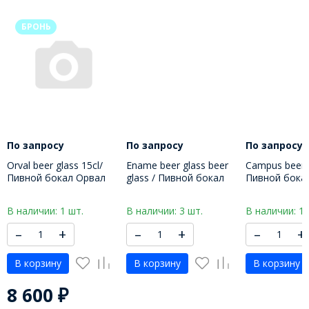
БРОНЬ
По запросу
По запросу
По запросу
Orval beer glass 15cl/
Ename beer glass beer
Campus beer g
Пивной бокал Орвал
glass / Пивной бокал
Пивной бока
150 МЛ
Энаме 330 МЛ
250 МЛ
В наличии: 1 шт.
В наличии: 3 шт.
В наличии: 1 
–
+
–
+
–
+
В корзину
В корзину
В корзину
8 600
₽