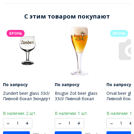
C этим товаром покупают
БРОНЬ
БРОНЬ
По запросу
По запросу
По запросу
Zundert beer glass 33cl/
Brugse Zot beer glass
Orval beer gla
Пивной бокал Зюндерт
33cl/ Пивной бокал
Пивной бока
330 МЛ
Бругс Зот 330 МЛ
150 МЛ
В наличии: 2 шт.
В наличии: 1 шт.
В наличии: 1 
–
+
–
+
–
+