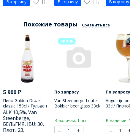
В корзину
В корзину
В корзину
Похожие товары
Сравнить все
БРОНЬ
5 900
₽
По запросу
По запросу
Пиво Gulden Draak
Van Steenberge Leute
Augustijn beer
classic 150cl / Гульден
Bokbier beer glass 33cl/
33cl/ Пивной
драак классический
Пивной бокал Ван
Августин 330
ALK 10,5%, Van
1500 МЛ
Стеенберг Лейте
Steenberge,
В наличии: 1 шт.
В наличии: 1 
Бокбир 330 МЛ
БЕЛЬГИЯ, IBU: 30,
–
+
–
+
Плот.: 23,