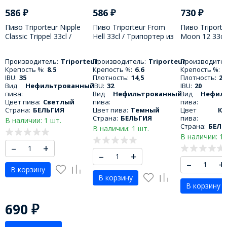
586
₽
586
₽
730
₽
Пиво Triporteur Nipple
Пиво Triporteur From
Пиво Triporteu
Classic Trippel 33cl /
Hell 33cl / Трипортер из
Moon 12 33cl 
Трипортер Ниппель
ада 330 МЛ
Трипортер П
Классик Триппель 330
12 330 МЛ
Производитель:
Triporteur
Производитель:
Triporteur
Производител
МЛ
Крепость %:
8.5
Крепость %:
6.6
Крепость %:
1
IBU:
35
Плотность:
14,5
Плотность:
22
Вид
Нефильтрованный
IBU:
32
IBU:
20
пива:
Вид
Нефильтрованный
Вид
Нефил
Цвет пива:
Светлый
пива:
пива:
Страна:
БЕЛЬГИЯ
Цвет пива:
Темный
Цвет
К
Страна:
БЕЛЬГИЯ
пива:
В наличии: 1 шт.
Страна:
БЕЛЬ
В наличии: 1 шт.
В наличии: 1 
–
+
–
+
–
+
В корзину
В корзину
В корзину
690
₽