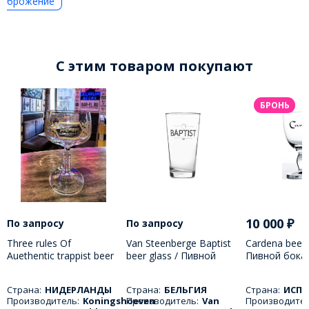
брожение
C этим товаром покупают
БРОНЬ
10 000
₽
По запросу
По запросу
Three rules Of
Van Steenberge Baptist
Cardena beer 
Auethentic trappist beer
beer glass / Пивной
Пивной бока
glass 33cl/ Пивной
бокал Баптист 330 мл
250 МЛ
бокал три правила 330
Страна:
НИДЕРЛАНДЫ
Страна:
БЕЛЬГИЯ
Страна:
ИСПА
МЛ
Производитель:
Koningshoeven
Производитель:
Van
Производител