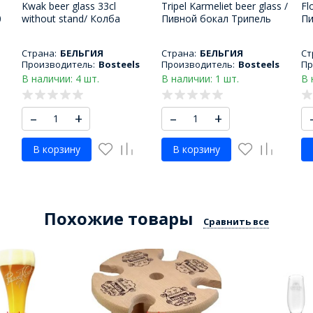
Kwak beer glass 33cl
Tripel Karmeliet beer glass /
Fl
0
without stand/ Колба
Пивной бокал Трипель
Пи
пивного бокала Квак 330
Кармелит 330 МЛ
М
МЛ
Страна:
БЕЛЬГИЯ
Страна:
БЕЛЬГИЯ
Ст
Производитель:
Bosteels
Производитель:
Bosteels
Пр
В наличии: 4 шт.
В наличии: 1 шт.
В 
–
+
–
+
В корзину
В корзину
Похожие товары
Сравнить все