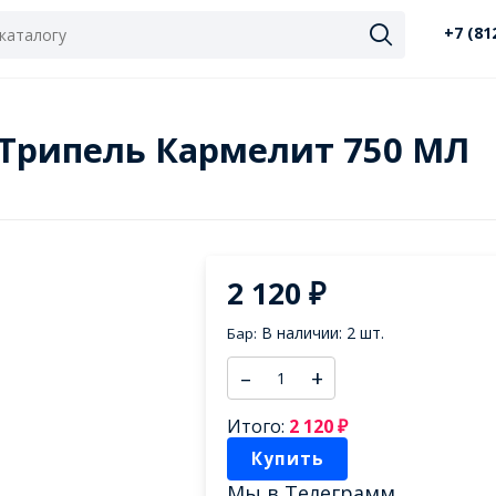
+7 (81
 / Трипель Кармелит 750 МЛ
2 120
₽
В наличии: 2 шт.
Бар:
–
+
Итого:
2 120
₽
Купить
Мы в
Телеграмм