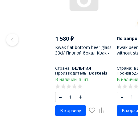
1 580
₽
По запро
Kwak flat bottom beer glass
Kwak beer 
33cl/ Пивной бокал Квак -
without s
плоское дно 330 МЛ
пивного б
МЛ
Страна:
БЕЛЬГИЯ
Страна:
Б
Производитель:
Bosteels
Производи
В наличии: 3 шт.
В наличии
–
+
–
В корзину
В корзи