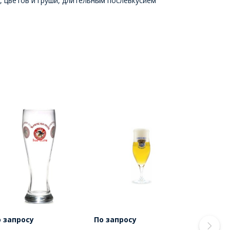
, цветов и груши, длительным послевкусием
 запросу
По запросу