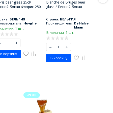
oris beer glass 25cl/
Blanche de Bruges beer
вной бокал Флорис 250
glass / Пивной бокал
Л
Бланш де Брюж 500 мл
рана:
БЕЛЬГИЯ
Страна:
БЕЛЬГИЯ
оизводитель:
Huyghe
Производитель:
De Halve
Maan
наличии: 1 шт.
В наличии: 1 шт.
–
+
–
+
В корзину
В корзину
БРОНЬ