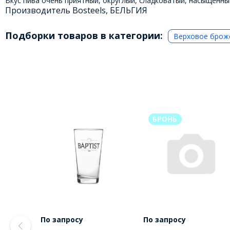
Вкус пива очень приятный, округлый, сладковатый, насыщенны
Производитель Bosteels, БЕЛЬГИЯ
Подборки товаров в категории:
Верховое брож
БРОНЬ
По запросу
По запросу