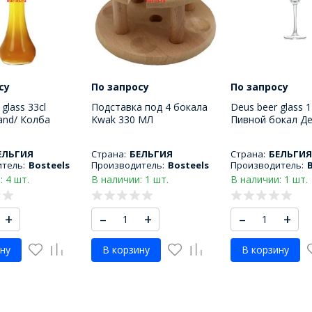
су
По запросу
По запросу
glass 33cl
Подставка под 4 бокала
Deus beer glass 1
tand/ Колба
Kwak 330 МЛ
Пивной бокал Де
окала Квак 330
ЕЛЬГИЯ
Страна:
БЕЛЬГИЯ
Страна:
БЕЛЬГИЯ
тель:
Bosteels
Производитель:
Bosteels
Производитель:
: 4 шт.
В наличии: 1 шт.
В наличии: 1 шт.
+
–
+
–
+
ну
В корзину
В корзину