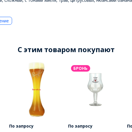
й, сложный, с тонами хмеля, трав, цитрусовых, нюансами банана
ение
C этим товаром покупают
БРОНЬ
По запросу
По запросу
По