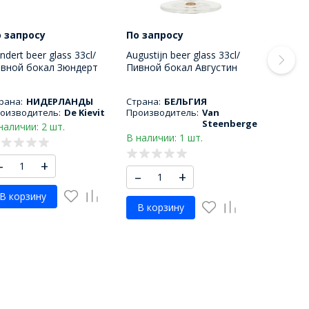
 запросу
По запросу
ndert beer glass 33cl/
Augustijn beer glass 33cl/
вной бокал Зюндерт
Пивной бокал Августин
0 МЛ
330 МЛ
рана:
НИДЕРЛАНДЫ
Страна:
БЕЛЬГИЯ
оизводитель:
De Kievit
Производитель:
Van
Steenberge
наличии: 2 шт.
В наличии: 1 шт.
–
+
–
+
В корзину
В корзину