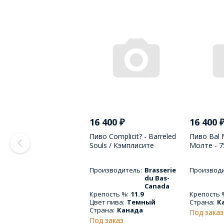
16 400
₽
16 400
Пиво Complicit? - Barreled
Пиво Bal M
Souls / Кэмплисите
Молтe - 
Баррэлед Соулз - 750 МЛ
Производитель:
Brasserie
Производи
du Bas-
Canada
Крепость %:
11.9
Крепость 
Цвет пива:
Темный
Страна:
К
Страна:
Канада
Под заказ
Под заказ