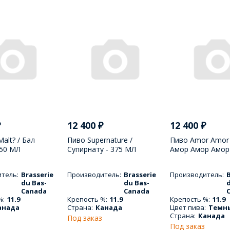
₽
12 400
₽
12 400
₽
alt? / Бал
Пиво Supernature /
Пиво Amor Amor
750 МЛ
Супирнату - 375 МЛ
Амор Амор Амор 
тель:
Brasserie
Производитель:
Brasserie
Производитель:
B
du Bas-
du Bas-
Canada
Canada
%:
11.9
Крепость %:
11.9
Крепость %:
11.9
анада
Страна:
Канада
Цвет пива:
Темн
Страна:
Канада
Под заказ
Под заказ