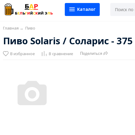
Каталог
Главная
→
Пиво
Пиво Solaris / Соларис - 37
В избранное
В сравнение
Поделиться