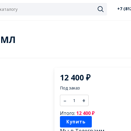
+7 (81
5 МЛ
12 400
₽
Под заказ
–
+
Итого:
12 400
₽
Купить
Мы в
Телеграмм