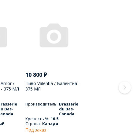
10 800
₽
 Amor /
Пиво Valentia / Валентиа -
- 375 МЛ
375 МЛ
rasserie
Производитель:
Brasserie
du Bas-
du Bas-
Canada
Canada
Крепость %:
10.5
ый
Страна:
Канада
Под заказ