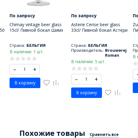
По запросу
По запросу
По
Chimay vintage beer glass
Asterie Cerise beer glass
Zu
50
15cl/ Пивной бокал Шимэ
33cl/ Пивной бокал Астери
Пи
150 МЛ
Сериз 330 мл
33
Страна:
БЕЛЬГИЯ
Страна:
БЕЛЬГИЯ
Ст
Производитель:
Brouwerej
Пр
В наличии: 1 шт.
Roman
В 
В наличии: 5 шт.
–
+
–
+
В корзину
В корзину
Похожие товары
Сравнить все