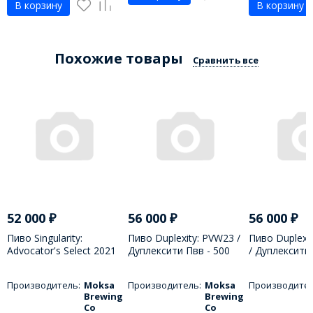
В корзину
В корзину
Похожие товары
Сравнить все
52 000
₽
56 000
₽
56 000
₽
Пиво Singularity:
Пиво Duplexity: PVW23 /
Пиво Duplexi
Advocator's Select 2021
Дуплексити Пвв - 500
/ Дуплексити 
/ Сингеулэрэти
МЛ
МЛ
Адвокатор эс Силэкт -
Производитель:
Moksa
Производитель:
Moksa
Производител
500 МЛ
Brewing
Brewing
Co
Co