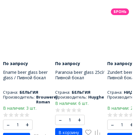
БРОНЬ
По запросу
По запросу
По запросу
Ename beer glass beer
Paranoia beer glass 25cl/
Zundert beer g
glass / Пивной бокал
Пивной бокал
Пивной бока
Энаме 330 МЛ
Паранойя 250 МЛ
330 МЛ
Страна:
БЕЛЬГИЯ
Страна:
БЕЛЬГИЯ
Страна:
НИД
Производитель:
Brouwerej
Производитель:
Huyghe
Производител
Roman
В наличии: 6 шт.
В наличии: 3 шт.
В наличии: 2 
–
+
–
+
–
+
В корзину