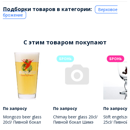
Подборки товаров в категории:
Верховое
брожение
C этим товаром покупают
БРОНЬ
БРОНЬ
По запросу
По запросу
По запросу
Mongozo beer glass
Chimay beer glass 20cl/
Stift engelszel
20cl/ Пивной бокал
Пивной бокал Шимэ
25cl/ Пивной
Монгозо 200 МЛ
200 МЛ
Штифт Енгел