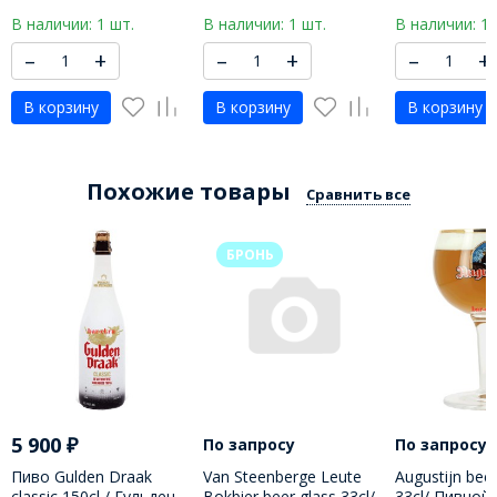
МЛ
В наличии: 1 шт.
В наличии: 1 шт.
В наличии: 1 
–
+
–
+
–
+
В корзину
В корзину
В корзину
Похожие товары
Сравнить все
БРОНЬ
5 900
₽
По запросу
По запросу
Пиво Gulden Draak
Van Steenberge Leute
Augustijn beer
classic 150cl / Гульден
Bokbier beer glass 33cl/
33cl/ Пивной