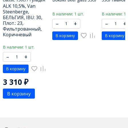
драак классический
Пивной бокал Ван
Августин 330
ALK 10,5%, Van
1500 МЛ
Стеенберг Лейте
Steenberge,
В наличии: 1 шт.
В наличии: 1 
Бокбир 330 МЛ
БЕЛЬГИЯ, IBU: 30,
–
+
–
+
Плот.: 23,
Фильтрованный,
Коричневый
В корзину
В корзину
В наличии: 1 шт.
–
+
В корзину
3 310
₽
В корзину