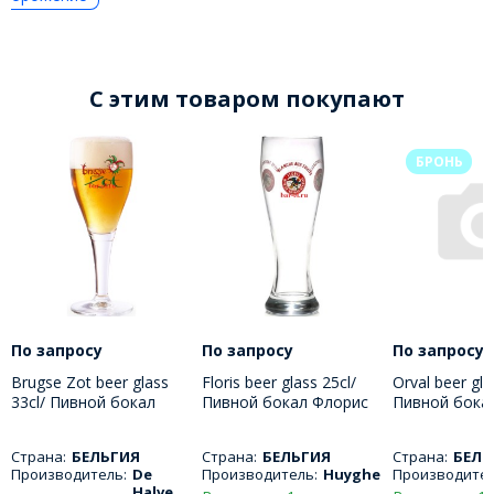
C этим товаром покупают
БРОНЬ
По запросу
По запросу
По запросу
Brugse Zot beer glass
Floris beer glass 25cl/
Orval beer gla
33cl/ Пивной бокал
Пивной бокал Флорис
Пивной бока
Бругс Зот 330 МЛ
250 МЛ
150 МЛ
Страна:
БЕЛЬГИЯ
Страна:
БЕЛЬГИЯ
Страна:
БЕЛЬ
Производитель:
De
Производитель:
Huyghe
Производител
Halve