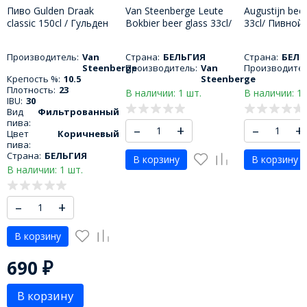
Пиво Gulden Draak
Van Steenberge Leute
Augustijn beer
classic 150cl / Гульден
Bokbier beer glass 33cl/
33cl/ Пивной
драак классический
Пивной бокал Ван
Августин 330
1500 МЛ
Стеенберг Лейте
Производитель:
Van
Страна:
БЕЛЬГИЯ
Страна:
БЕЛЬ
Бокбир 330 МЛ
Steenberge
Производитель:
Van
Производител
Крепость %:
10.5
Steenberge
Плотность:
23
В наличии: 1 шт.
В наличии: 1 
IBU:
30
Вид
Фильтрованный
пива:
–
+
–
+
Цвет
Коричневый
пива:
Страна:
БЕЛЬГИЯ
В корзину
В корзину
В наличии: 1 шт.
–
+
В корзину
690
₽
В корзину