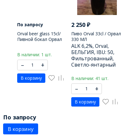
2 250
₽
По запросу
Orval beer glass 15cl/
Пиво Orval 33cl / Орвал
Пивной бокал Орвал
330 МЛ
150 МЛ
ALK 6,2%, Orval,
БЕЛЬГИЯ, IBU: 50,
В наличии: 1 шт.
Фильтрованный,
–
+
Светло-янтарный
В корзину
В наличии: 41 шт.
–
+
В корзину
По запросу
В корзину