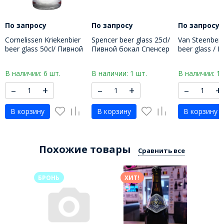
По запросу
По запросу
По запросу
Cornelissen Kriekenbier
Spencer beer glass 25cl/
Van Steenberg
beer glass 50cl/ Пивной
Пивной бокал Спенсер
beer glass / 
бокал Корнелиссан
250 МЛ
бокал Баптис
Крикенбир 500 МЛ
В наличии: 6 шт.
В наличии: 1 шт.
В наличии: 1 
–
+
–
+
–
+
В корзину
В корзину
В корзину
Похожие товары
Сравнить все
БРОНЬ
ХИТ!