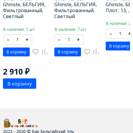
Ипра Хоппи
Макс 0,0% 250 МЛ
Ghinste, БЕЛЬГИЯ,
Ghinste, БЕЛЬГИЯ,
Ghinste, Б
Алкохолфри 330 МЛ
Фильтрованный,
Фильтрованный,
Плот.: 13, 
Светлый
Светлый
В наличии: 2 
В наличии: 1 шт.
В наличии: 7 шт.
–
+
–
+
–
+
В корзину
В корзину
В корзину
2 910
₽
В корзину
2023 - 2030 © Бар Бельгийский Эль