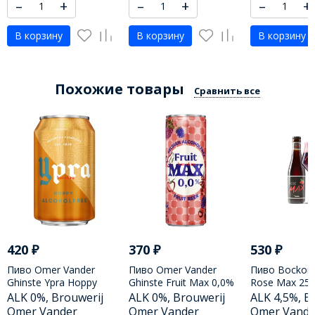
–
+
–
+
–
+
В корзину
В корзину
В корзину
Похожие товары
Сравнить все
420
₽
370
₽
530
₽
Пиво Omer Vander
Пиво Omer Vander
Пиво Bockor 
Ghinste Ypra Hoppy
Ghinste Fruit Max 0,0%
Rose Max 25cl
Alcoholfree in can 33cl /
in can 25cl / Омер
Макс 250 МЛ
ALK 0%, Brouwerij
ALK 0%, Brouwerij
ALK 4,5%, B
Омер Вандер Гинст
Вандер Гинст Фрут
Omer Vander
Omer Vander
Omer Vande