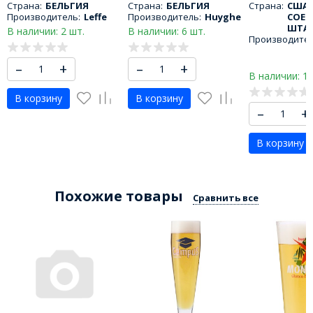
Страна:
БЕЛЬГИЯ
Страна:
БЕЛЬГИЯ
Страна:
США 
Производитель:
Leffe
Производитель:
Huyghe
СОЕД
ШТА
В наличии: 2 шт.
В наличии: 6 шт.
Производител
–
+
–
+
В наличии: 1 
В корзину
В корзину
–
+
В корзину
Похожие товары
Сравнить все