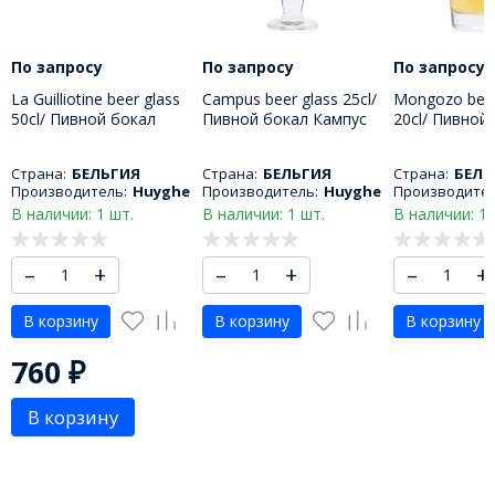
По запросу
По запросу
По запросу
La Guilliotine beer glass
Campus beer glass 25cl/
Mongozo beer
50cl/ Пивной бокал
Пивной бокал Кампус
20cl/ Пивной
Гилиотина 500 МЛ
250 МЛ
Монгозо 200
Страна:
БЕЛЬГИЯ
Страна:
БЕЛЬГИЯ
Страна:
БЕЛЬ
Производитель:
Huyghe
Производитель:
Huyghe
Производител
В наличии: 1 шт.
В наличии: 1 шт.
В наличии: 1 
–
+
–
+
–
+
В корзину
В корзину
В корзину
760
₽
В корзину