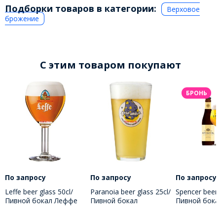
Подборки товаров в категории:
Верховое
брожение
C этим товаром покупают
БРОНЬ
По запросу
По запросу
По запросу
Leffe beer glass 50cl/
Paranoia beer glass 25cl/
Spencer beer g
Пивной бокал Леффе
Пивной бокал
Пивной бока
500 МЛ
Паранойя 250 МЛ
250 МЛ