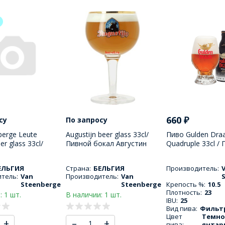
660
₽
су
По запросу
berge Leute
Augustijn beer glass 33cl/
Пиво Gulden Dra
er glass 33cl/
Пивной бокал Августин
Quadruple 33cl / 
окал Ван
330 МЛ
Драак 9000 Ква
г Лейте Бокбир
330 МЛ
ЕЛЬГИЯ
Страна:
БЕЛЬГИЯ
Производитель:
тель:
Van
Производитель:
Van
Steenberge
Steenberge
Крепость %:
10.5
Плотность:
23
: 1 шт.
В наличии: 1 шт.
IBU:
25
Вид пива:
Фильт
Цвет
Темно
+
–
+
пива:
янтар