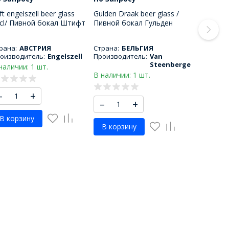
ift engelszell beer glass
Gulden Draak beer glass /
cl/ Пивной бокал Штифт
Пивной бокал Гульден
гельзель 250 МЛ
драак 500 МЛ
рана:
АВСТРИЯ
Страна:
БЕЛЬГИЯ
оизводитель:
Engelszell
Производитель:
Van
Steenberge
наличии: 1 шт.
В наличии: 1 шт.
–
+
–
+
В корзину
В корзину