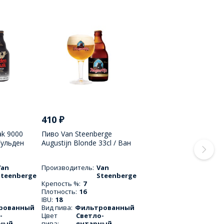
410
₽
ak 9000
Пиво Van Steenberge
Гульден
Augustijn Blonde 33cl / Ван
дрюпель
Стеенберг Августин Блонд
330 МЛ
Van
Производитель:
Van
Steenberge
Steenberge
Крепость %:
7
Плотность:
16
IBU:
18
рованный
Вид пива:
Фильтрованный
-
Цвет
Светло-
ный
пива:
янтарный