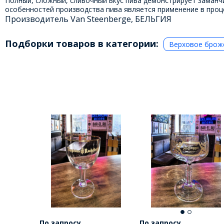
Полный, сложный, сливочный вкус пива демонстрирует заманч
особенностей производства пива является применение в проце
Производитель Van Steenberge, БЕЛЬГИЯ
Подборки товаров в категории:
Верховое брож
По запросу
По запросу