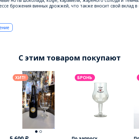
ивые ноты шоколада, кофе, карамели, жареного солода и темны
ссе брожения винных дрожжей, что также вносит свой вклад в 
ение
C этим товаром покупают
ХИТ!
БРОНЬ
5 600
₽
По запросу
По