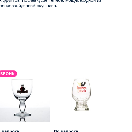
х фруктов. Послевкусие теплое, мощное.Одной из
непревзойденный вкус пива.
БРОНЬ
 запросу
По запросу