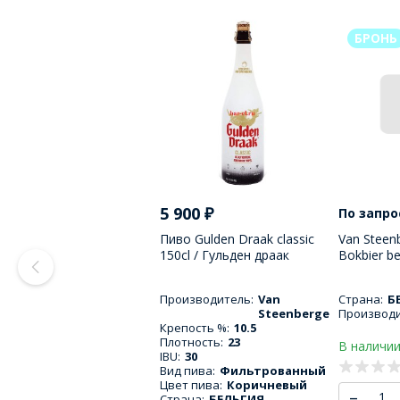
БРОНЬ
5 900
₽
По запро
Пиво Gulden Draak classic
Van Steen
150cl / Гульден драак
Bokbier be
классический 1500 МЛ
Пивной б
Стеенбер
Производитель:
Van
Страна:
Б
330 МЛ
Steenberge
Производи
Крепость %:
10.5
Плотность:
23
В наличии
IBU:
30
Вид пива:
Фильтрованный
Цвет пива:
Коричневый
–
Страна:
БЕЛЬГИЯ