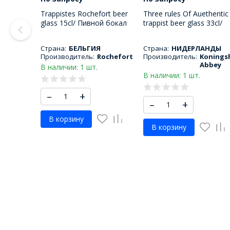
Trappistes Rochefort beer
Three rules Of Auethentic
glass 15cl/ Пивной бокал
trappist beer glass 33cl/
Трапист Рошфор 150 МЛ
Пивной бокал три прави
330 МЛ
Страна:
БЕЛЬГИЯ
Страна:
НИДЕРЛАНДЫ
Производитель:
Rochefort
Производитель:
Konings
Abbey
В наличии: 1 шт.
В наличии: 1 шт.
–
+
–
+
В корзину
В корзину