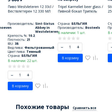
Пиво Westvleteren 12 33cl /
Tripel Karmeliet beer glass /
St
Вествлетерен 12 330 МЛ
Пивной бокал Трипель
25
ла
Кармелит 330 МЛ
Ен
Производитель:
Sint-Sixtus
Страна:
БЕЛЬГИЯ
Ст
hoeven
Abbey in
Производитель:
Bosteels
Пр
Westvleteren
В наличии: 1 шт.
В 
Крепость %:
10.2
Плотность:
21
IBU:
38
–
+
Вид пива:
Фильтрованный
Цвет пива:
Темный
Страна:
БЕЛЬГИЯ
В корзину
В наличии: 22 шт.
–
+
В корзину
Похожие товары
Сравнить все