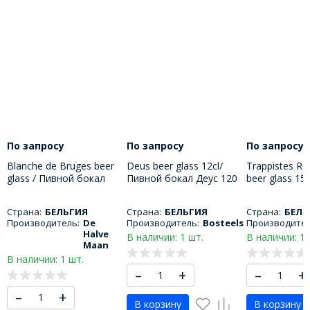
По запросу
По запросу
По запросу
Blanche de Bruges beer
Deus beer glass 12cl/
Trappistes Ro
glass / Пивной бокал
Пивной бокал Деус 120
beer glass 15
Бланш де Брюж 500 мл
МЛ
бокал Трапи
150 МЛ
Страна:
БЕЛЬГИЯ
Страна:
БЕЛЬГИЯ
Страна:
БЕЛЬ
Производитель:
De
Производитель:
Bosteels
Производител
Halve
В наличии: 1 шт.
В наличии: 1 
Maan
В наличии: 1 шт.
–
+
–
+
–
+
В корзину
В корзину