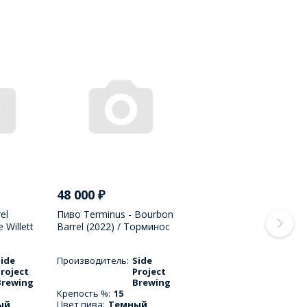
48 000
₽
el
Пиво Terminus - Bourbon
 Willett
Barrel (2022) / Торминоc
23) / Дабл
Борбэн Барэл - 375 МЛ
н Дабл
Side
Производитель:
Side
нила -
roject
Project
Brewing
Brewing
Крепость %:
15
ый
Цвет пива:
Темный