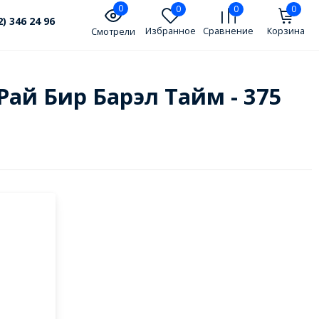
0
0
0
0
2) 346 24 96
Избранное
Сравнение
Корзина
Смотрели
л Рай Бир Барэл Тайм - 375