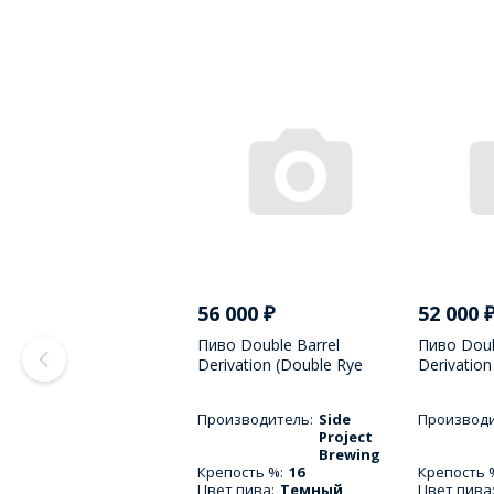
56 000
₽
52 000
Пиво Double Barrel
Пиво Doub
Derivation (Double Rye
Derivation
Double Vanilla 2025) / Дабл
Double Van
Барэл Дэривейшн Дабл
Барэл Дэ
Производитель:
Side
Производи
Рай Дабл Вэнила - 375 МЛ
Рай Дабл 
Project
Brewing
Крепость %:
16
Крепость 
Цвет пива:
Темный
Цвет пива