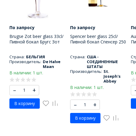
По запросу
По запросу
По
Brugse Zot beer glass 33cl/
Spencer beer glass 25cl/
Au
Пивной бокал Бругс Зот
Пивной бокал Спенсер 250
Пи
330 МЛ
МЛ
33
Страна:
БЕЛЬГИЯ
Страна:
США -
Ст
Производитель:
De Halve
СОЕДИНЕННЫЕ
Пр
Maan
ШТАТЫ
Производитель:
St.
В наличии: 1 шт.
В 
Joseph's
Abbey
В наличии: 1 шт.
–
+
В корзину
–
+
В корзину