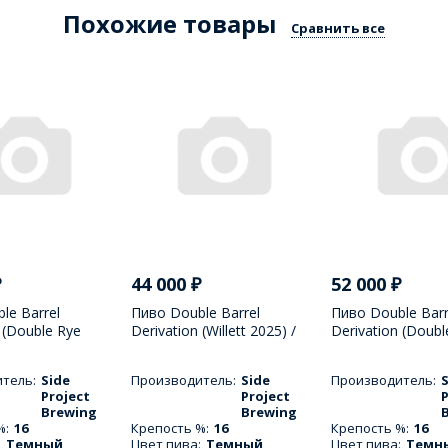
Похожие товары
Сравнить все
₽
44 000
₽
52 000
₽
le Barrel
Пиво Double Barrel
Пиво Double Barr
 (Double Rye
Derivation (Willett 2025) /
Derivation (Double
illa 2025) / Дабл
Дабл Барэл Дэривейшн
Double Vanilla 20
ривейшн Дабл
Виллетт - 375 МЛ
Барэл Дэривейш
тель:
Side
Производитель:
Side
Производитель:
Вэнила - 375 МЛ
Виллетт Дабл Вэ
Project
Project
P
375 МЛ
Brewing
Brewing
%:
16
Крепость %:
16
Крепость %:
16
:
Темный
Цвет пива:
Темный
Цвет пива:
Темн