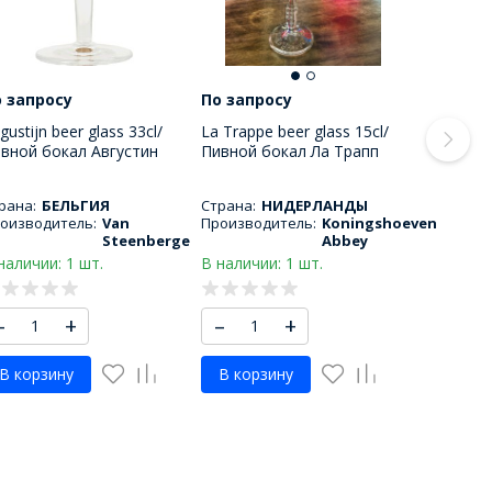
 запросу
По запросу
gustijn beer glass 33cl/
La Trappe beer glass 15cl/
вной бокал Августин
Пивной бокал Ла Трапп
0 МЛ
150 МЛ
рана:
БЕЛЬГИЯ
Страна:
НИДЕРЛАНДЫ
оизводитель:
Van
Производитель:
Koningshoeven
Steenberge
Abbey
наличии: 1 шт.
В наличии: 1 шт.
–
+
–
+
В корзину
В корзину