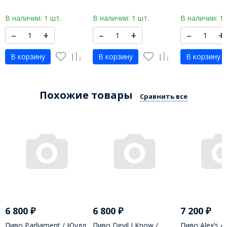
Похожие товары
Сравнить все
6 800
₽
6 800
₽
7 200
₽
Пиво Parliament / Юудл
Пиво Devil I Know /
Пиво Alex’s Ax
Зэ Брук - 473 МЛ
Парламэнт - 473 МЛ
Алекс эс Акс 
Под заказ
Под заказ
Под заказ
–
+
–
+
–
+
В корзину
В корзину
В корзину