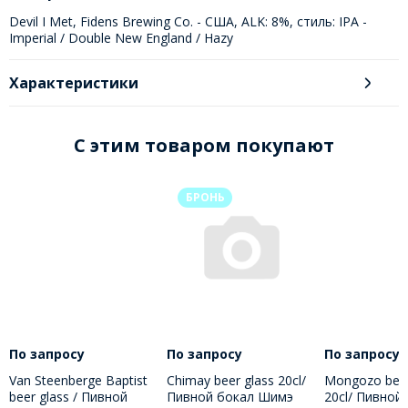
БРОНЬ
По запросу
По запросу
По запросу
Van Steenberge Baptist
Chimay beer glass 20cl/
Mongozo beer
beer glass / Пивной
Пивной бокал Шимэ
20cl/ Пивной
бокал Баптист 330 мл
200 МЛ
Монгозо 200
В наличии: 1 шт.
В наличии: 1 шт.
В наличии: 1 
–
+
–
+
–
+
В корзину
В корзину
В корзину