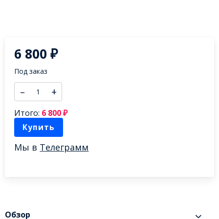
–
+
Итого:
6 800
₽
Купить
Мы в
Телеграмм
Обзор
Devil I Met, Fidens Brewing Co. - США, ALK: 8%, стиль: IPA -
Imperial / Double New England / Hazy
Характеристики
C этим товаром покупают