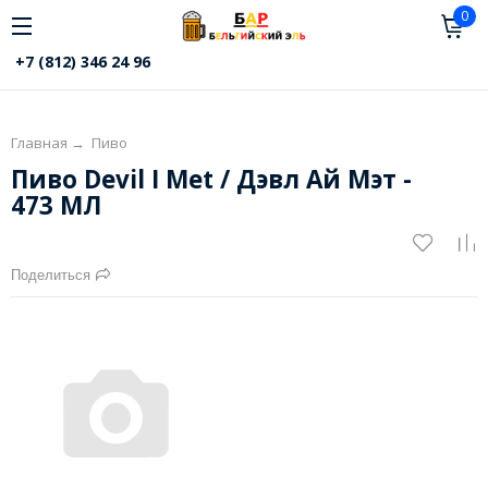
0
+7 (812) 346 24 96
Главная
→
Пиво
Пиво Devil I Met / Дэвл Ай Мэт -
473 МЛ
Поделиться
6 800
₽
Под заказ