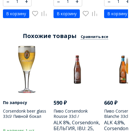
–
+
–
+
–
+
В корзину
В корзину
В корзину
Похожие товары
Сравнить все
590
₽
660
₽
По запросу
Corsendonk beer glass
Пиво Corsendonk
Пиво Corsen
33cl/ Пивной бокал
Rousse 33cl /
Blanche 33cl /
Корседонк на высокой
Корсендонк Русс 330
Корседонк Б
ALK 8%, Corsendonk,
ALK 4,8%,
ножке 330 МЛ
МЛ
МЛ
БЕЛЬГИЯ, IBU: 25,
Corsendonk
В наличии: 1 шт.