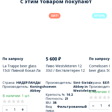
C этим товаром покупают
ХИТ!
БРОНЬ
5 600
₽
По запросу
По запросу
La Trappe beer glass
Пиво Westvleteren 12
Cornelissen Kr
15cl/ Пивной бокал Ла
33cl / Вествлетерен 12
beer glass 50
Трапп 150 МЛ
330 МЛ
бокал Корне
Крикенбир 5
Страна:
НИДЕРЛАНДЫ
Производитель:
Sint-Sixtus
Страна:
БЕЛЬ
Производитель:
Koningshoeven
Abbey in
Производител
Abbey
Westvleteren
В наличии: 6 
Крепость %:
10.2
В наличии: 1 шт.
Плотность:
21
IBU:
38
–
+
Вид
Фильтрованный
–
+
пива: