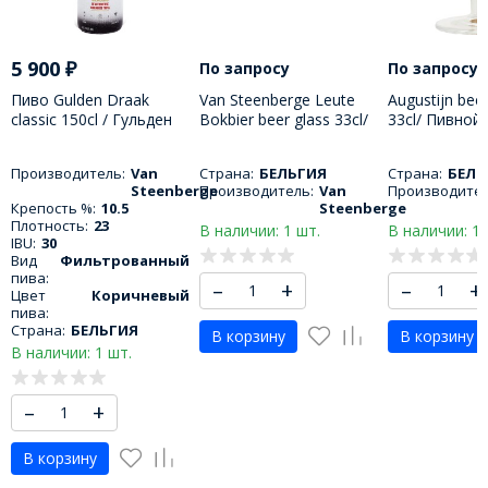
5 900
₽
По запросу
По запросу
Пиво Gulden Draak
Van Steenberge Leute
Augustijn beer
classic 150cl / Гульден
Bokbier beer glass 33cl/
33cl/ Пивной
драак классический
Пивной бокал Ван
Августин 330
1500 МЛ
Стеенберг Лейте
Производитель:
Van
Страна:
БЕЛЬГИЯ
Страна:
БЕЛЬ
Бокбир 330 МЛ
Steenberge
Производитель:
Van
Производител
Крепость %:
10.5
Steenberge
Плотность:
23
В наличии: 1 шт.
В наличии: 1 
IBU:
30
Вид
Фильтрованный
пива:
–
+
–
+
Цвет
Коричневый
пива:
Страна:
БЕЛЬГИЯ
В корзину
В корзину
В наличии: 1 шт.
–
+
В корзину