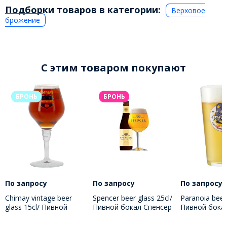
Подборки товаров в категории:
Верховое
брожение
C этим товаром покупают
БРОНЬ
БРОНЬ
По запросу
По запросу
По запросу
Chimay vintage beer
Spencer beer glass 25cl/
Paranoia beer 
glass 15cl/ Пивной
Пивной бокал Спенсер
Пивной бока
бокал Шимэ 150 МЛ
250 МЛ
Паранойя 25