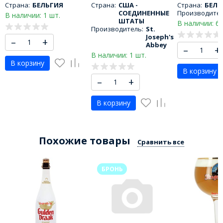
Страна:
БЕЛЬГИЯ
Страна:
США -
Страна:
БЕЛЬ
СОЕДИНЕННЫЕ
Производител
В наличии: 1 шт.
ШТАТЫ
В наличии: 6 
Производитель:
St.
Joseph's
–
+
Abbey
–
+
В наличии: 1 шт.
В корзину
В корзину
–
+
В корзину
Похожие товары
Сравнить все
БРОНЬ