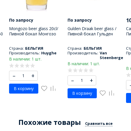
1
По запросу
По запросу
Mongozo beer glass 20cl/
Gulden Draak beer glass /
Ca
50
Пивной бокал Монгозо
Пивной бокал Гульден
Пи
200 МЛ
драак 500 МЛ
М
Страна:
БЕЛЬГИЯ
Страна:
БЕЛЬГИЯ
Ст
Производитель:
Huyghe
Производитель:
Van
Пр
Steenberge
В наличии: 1 шт.
В наличии: 1 шт.
В 
–
+
–
+
В корзину
В корзину
Похожие товары
Сравнить все