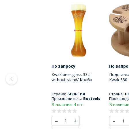
По запросу
По запро
Kwak beer glass 33cl
Подставка
without stand/ Колба
Kwak 330
пивного бокала Квак 330
МЛ
Страна:
БЕЛЬГИЯ
Страна:
Б
Производитель:
Bosteels
Производи
В наличии: 4 шт.
В наличии
–
+
–