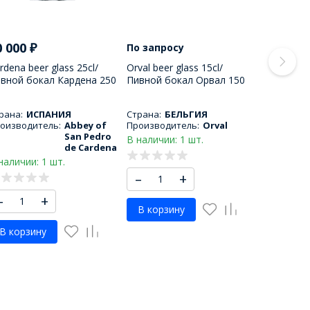
0 000
₽
По запросу
rdena beer glass 25cl/
Orval beer glass 15cl/
вной бокал Кардена 250
Пивной бокал Орвал 150
Л
МЛ
рана:
ИСПАНИЯ
Страна:
БЕЛЬГИЯ
оизводитель:
Abbey of
Производитель:
Orval
San Pedro
В наличии: 1 шт.
de Cardena
наличии: 1 шт.
–
+
–
+
В корзину
В корзину