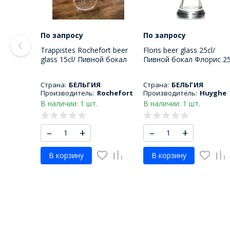
По запросу
По запросу
Trappistes Rochefort beer
Floris beer glass 25cl/
glass 15cl/ Пивной бокал
Пивной бокал Флорис 2
Трапист Рошфор 150 МЛ
МЛ
Страна:
БЕЛЬГИЯ
Страна:
БЕЛЬГИЯ
Производитель:
Rochefort
Производитель:
Huyghe
В наличии: 1 шт.
В наличии: 1 шт.
–
+
–
+
В корзину
В корзину