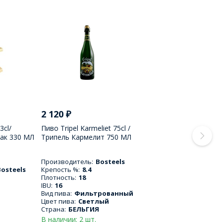
2 120
₽
3cl/
Пиво Tripel Karmeliet 75cl /
ак 330 МЛ
Трипель Кармелит 750 МЛ
Производитель:
Bosteels
Bosteels
Крепость %:
8.4
Плотность:
18
IBU:
16
Вид пива:
Фильтрованный
Цвет пива:
Светлый
Страна:
БЕЛЬГИЯ
В наличии: 2 шт.