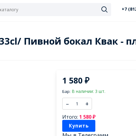
+7 (81
s 33cl/ Пивной бокал Квак - 
1 580
₽
В наличии: 3 шт.
Бар:
–
+
Итого:
1 580
₽
Купить
Мы в
Телеграмм