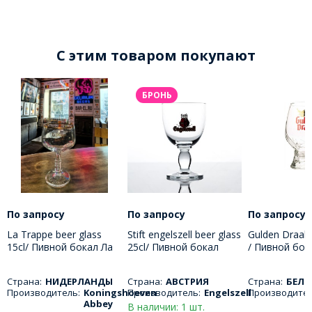
C этим товаром покупают
БРОНЬ
По запросу
По запросу
По запросу
La Trappe beer glass
Stift engelszell beer glass
Gulden Draak 
15cl/ Пивной бокал Ла
25cl/ Пивной бокал
/ Пивной бок
Трапп 150 МЛ
Штифт Енгельзель 250
драак 500 М
МЛ
Страна:
НИДЕРЛАНДЫ
Страна:
АВСТРИЯ
Страна:
БЕЛЬ
Производитель:
Koningshoeven
Производитель:
Engelszell
Производител
Abbey
В наличии: 1 шт.