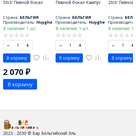
50cl/ Пивной бокал
Пивной бокал Кампус
20cl/ Пивной
Гилиотина 500 МЛ
250 МЛ
Монгозо 200
Страна:
БЕЛЬГИЯ
Страна:
БЕЛЬГИЯ
Страна:
БЕЛЬ
Производитель:
Huyghe
Производитель:
Huyghe
Производител
В наличии: 1 шт.
В наличии: 1 шт.
В наличии: 1 
–
+
–
+
–
+
В корзину
В корзину
В корзину
2 070
₽
В корзину
2023 - 2030 © Бар Бельгийский Эль