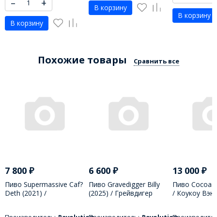
–
+
В корзину
В корзину
В корзину
Похожие товары
Сравнить все
7 800
₽
6 600
₽
13 000
₽
Пиво Supermassive Caf?
Пиво Gravedigger Billy
Пиво Cocoa Va
Deth (2021) /
(2025) / Грейвдигер
/ Коукоу Вэни
Супирмэссив Каф? Дэт -
Били - 355 МЛ
568 МЛ
330 МЛ
Производитель:
Revolution
Производитель:
Revolution
Производител