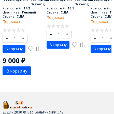
Brewing
Brewing
Крепость %:
14.3
Крепость %:
13.5
Крепость %:
1
Цвет пива:
Темный
Страна:
США
Цвет пива:
Т
Страна:
США
Страна:
США
Под заказ
Под заказ
Под заказ
–
+
–
+
–
+
В корзину
В корзину
В корзину
9 000
₽
В корзину
2023 - 2030 © Бар Бельгийский Эль