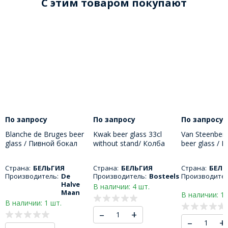
C этим товаром покупают
По запросу
По запросу
По запросу
Blanche de Bruges beer
Kwak beer glass 33cl
Van Steenberg
glass / Пивной бокал
without stand/ Колба
beer glass / 
Бланш де Брюж 500 мл
пивного бокала Квак
бокал Баптис
330 МЛ
Страна:
БЕЛЬГИЯ
Страна:
БЕЛЬГИЯ
Страна:
БЕЛЬ
Производитель:
De
Производитель:
Bosteels
Производител
Halve
В наличии: 4 шт.
Maan
В наличии: 1 
В наличии: 1 шт.
–
+
–
+