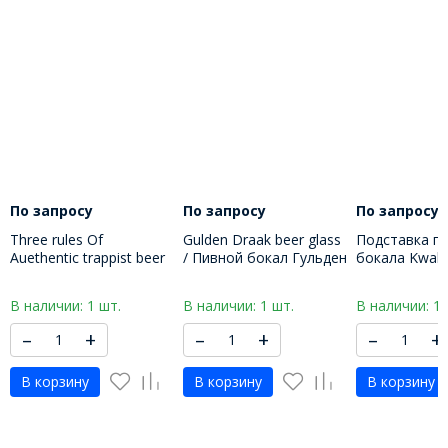
По запросу
По запросу
По запросу
Three rules Of
Gulden Draak beer glass
Подставка по
Auethentic trappist beer
/ Пивной бокал Гульден
бокала Kwak
glass 33cl/ Пивной
драак 500 МЛ
бокал три правила 330
В наличии: 1 шт.
В наличии: 1 шт.
В наличии: 1 
МЛ
–
+
–
+
–
+
В корзину
В корзину
В корзину