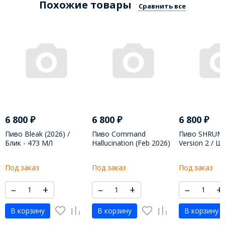
Похожие товары
Сравнить все
6 800
₽
6 800
₽
6 800
₽
Пиво Bleak (2026) /
Пиво Command
Пиво SHRUN
Блик - 473 МЛ
Hallucination (Feb 2026)
Version 2 / Ш
/ Кэманд Хилyсинейшн
Воржн - 473
Фэб - 473 МЛ
Под заказ
Под заказ
Под заказ
–
+
–
+
–
+
В корзину
В корзину
В корзину