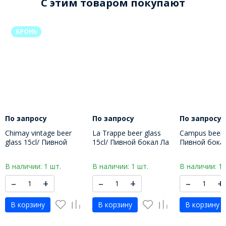
C этим товаром покупают
БРОНЬ
По запросу
По запросу
По запросу
Chimay vintage beer
La Trappe beer glass
Campus beer g
glass 15cl/ Пивной
15cl/ Пивной бокал Ла
Пивной бока
бокал Шимэ 150 МЛ
Трапп 150 МЛ
250 МЛ
В наличии: 1 шт.
В наличии: 1 шт.
В наличии: 1 
–
+
–
+
–
+
В корзину
В корзину
В корзину