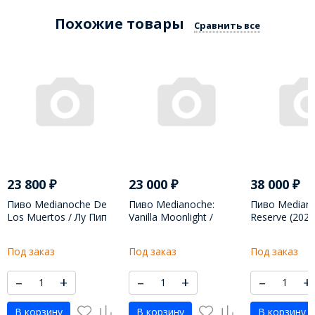
Похожие товары
Сравнить все
23 800
₽
23 000
₽
38 000
₽
Пиво Medianoche De
Пиво Medianoche:
Пиво Median
Los Muertos / Лy Пип
Vanilla Moonlight /
Reserve (2021
Крик - 650 МЛ
Мэдианоч Вэнила
Мэдианоч Риз
Мyнлайт - 500 МЛ
МЛ
Под заказ
Под заказ
Под заказ
–
+
–
+
–
+
В корзину
В корзину
В корзину