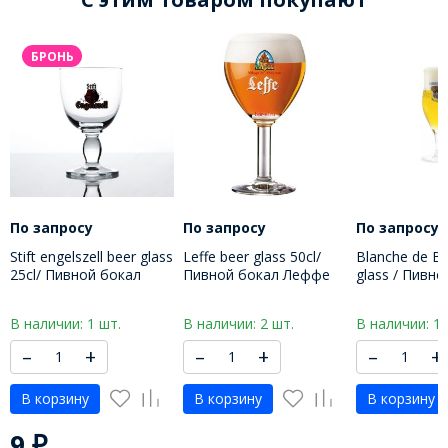
БРОНЬ
По запросу
По запросу
По запросу
Stift engelszell beer glass
Leffe beer glass 50cl/
Blanche de Br
25cl/ Пивной бокал
Пивной бокал Леффе
glass / Пивн
Штифт Енгельзель 250
500 МЛ
Бланш де Бр
МЛ
В наличии: 1 шт.
В наличии: 2 шт.
В наличии: 1 
–
+
–
+
–
+
В корзину
В корзину
В корзину
9
₽