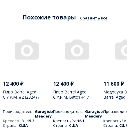
Похожие товары
Сравнить все
12 400
₽
12 400
₽
11 600
₽
Пиво Barrel Aged
Пиво Barrel Aged
Медовуха Bo
C.Y.P.M. #2 (2024) /
C.Y.P.M. Batch #1 /
Barrel Aged 
Барэл Ейдж Си Вай Пи
Барэл Ейдж Си Вай Пи
375 МЛ
Эм - 375 МЛ
Эм Бач - 375 МЛ
Производитель:
Garagiste
Производитель:
Garagiste
Производител
Meadery
Meadery
Крепость %:
15.3
Крепость %:
16.1
Крепость %:
1
Страна:
США
Страна:
США
Страна:
США