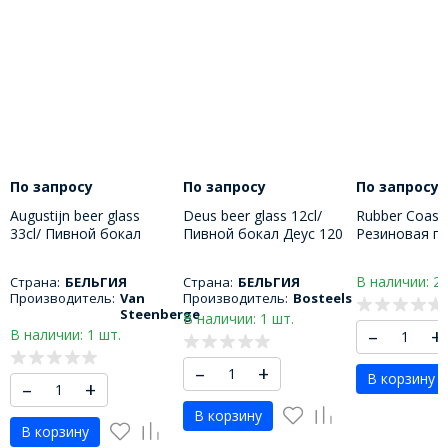
По запросу
По запросу
По запросу
Augustijn beer glass
Deus beer glass 12cl/
Rubber Coaste
33cl/ Пивной бокал
Пивной бокал Деус 120
Резиновая п
Августин 330 МЛ
МЛ
под бокал Л
В наличии: 2 
Страна:
БЕЛЬГИЯ
Страна:
БЕЛЬГИЯ
Производитель:
Van
Производитель:
Bosteels
Steenberge
В наличии: 1 шт.
–
+
В наличии: 1 шт.
–
+
В корзину
–
+
В корзину
В корзину