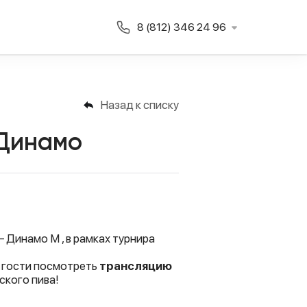
8 (812) 346 24 96
Назад к списку
 Динамо
 Динамо М , в рамках турнира
в гости посмотреть
трансляцию
ского пива!