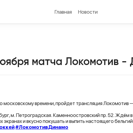
Главная
Новости
ноября матча Локомотив -
 по московскому времени, пройдет трансляция Локомотив —
ург, м. Петроградская. Каменноостровский пр. 52. Ждём 
х экранах и вкусно покушать и выпить настоящего бельгий
оккей
#ЛокомотивДинамо