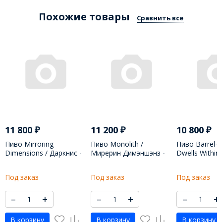
Похожие товары
Сравнить все
11 800
₽
11 200
₽
10 800
₽
Пиво Mirroring
Пиво Monolith /
Пиво Barrel-
Dimensions / Даркниc -
Мирерин Димэншэнз -
Dwells Within 
500 МЛ
500 МЛ
Манэлитф - 
Под заказ
Под заказ
Под заказ
–
+
–
+
–
+
В корзину
В корзину
В корзину