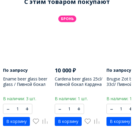
C этим товаром покупают
БРОНЬ
10 000
₽
По запросу
По запросу
Ename beer glass beer
Cardena beer glass 25cl/
Brugse Zot be
glass / Пивной бокал
Пивной бокал Кардена
33cl/ Пивной
Энаме 330 МЛ
250 МЛ
Бругс Зот 33
В наличии: 3 шт.
В наличии: 1 шт.
В наличии: 1 
–
+
–
+
–
+
В корзину
В корзину
В корзину